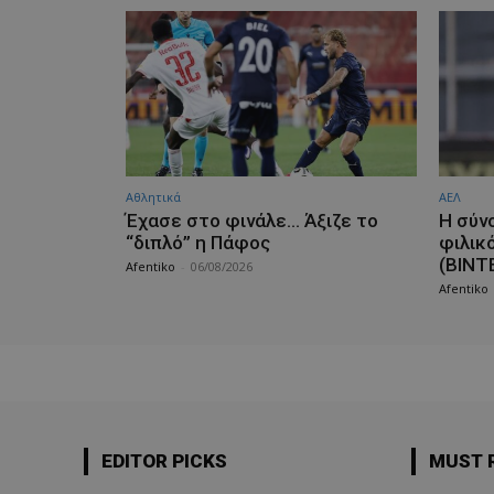
Αθλητικά
ΑΕΛ
Έχασε στο φινάλε… Άξιζε το
H σύν
“διπλό” η Πάφος
φιλικ
(ΒΙΝΤ
Afentiko
-
06/08/2026
Afentiko
EDITOR PICKS
MUST 