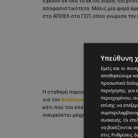
σχεδόν σε όλα τα εκτός έδρας παιχνίδ
αποφασιστικότητα. Μόλις μία φορά έμε
στο ΑΠΟΕΛ στο ΓΣΠ, όπου γνώρισε την ή
Υπεύθυνη 
Εμείς και οι συν
αποθηκεύουμε κα
προσωπικά δεδομ
περιήγησης, για 
Η σταθερή παρουσία στο σκοράρισμα σ
περιεχομένου, α
για τον
Απόλλωνα
και στοιχείο που εν
επίσης να επεξε
κάτι που του επέτρεψε να κάνει αυτό το
συμπεριλαμβανομ
ονειρεύεται μέχρι και την κατάκτηση το
συσκευής. Οι επ
να βασίζονται σε
στις
Ρυθμίσεις δ