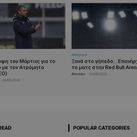
Αθλητικά
οψη του Μάρτινς για το
Ξανά στο γήπεδο… Επανήρ
ό με τον Ατρόμητο
το ματς στην Red Bull Aren
ΕΟ)
Afentiko
-
06/08/2026
-
06/08/2026
READ
POPULAR CATEGORIES