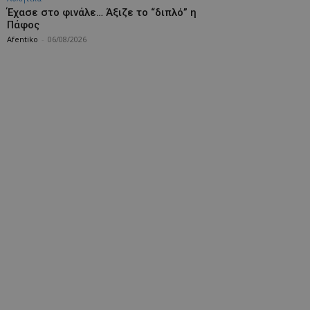
Έχασε στο φινάλε… Άξιζε το “διπλό” η
Πάφος
Afentiko
-
06/08/2026