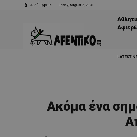
C
20.7
Cyprus
Friday, August 7, 2026
Αθλητι
Aφιερ
LATEST N
Ακόμα ένα σημ
Α