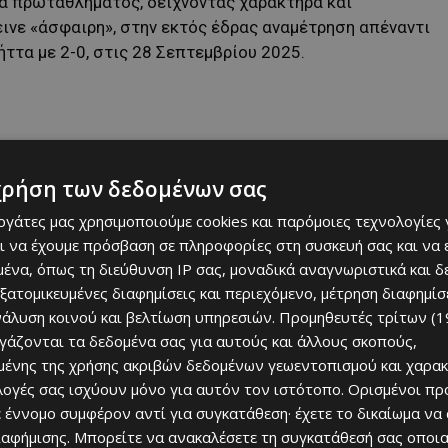
ια πρωταθλήματος, δείχνοντας χαρακτήρα και
ινε «άσφαιρη», στην εκτός έδρας αναμέτρηση απέναντι
ττα με 2-0, στις 28 Σεπτεμβρίου 2025.
χρήση των δεδομένων σας
εργάτες μας χρησιμοποιούμε cookies και παρόμοιες τεχνολογίες 
ι να έχουμε πρόσβαση σε πληροφορίες στη συσκευή σας και να
ένα, όπως τη διεύθυνση IP σας, μοναδικά αναγνωριστικά και 
εξατομικευμένες διαφημίσεις και περιεχόμενο, μέτρηση διαφημίσ
τους εκτός έδρας αγώνες αποτελεί σημαντικό «όπλο»
νάλυση κοινού και βελτίωση υπηρεσιών.
Προμηθευτές τρίτων (1
ισχύει τη δυναμική του στη μάχη του πρωταθλήματος,
ργάζονται τα δεδομένα σας για αυτούς και άλλους σκοπούς,
 νικηφόρο σερί, να ανέβει βαθμολογικά και να
ένης της χρήσης ακριβών δεδομένων γεωεντοπισμού και χαρακ
υ τίτλου.
ιλογές σας ισχύουν μόνο για αυτόν τον ιστότοπο. Ορισμένοι πρ
 έννομο συμφέρον αντί για συγκατάθεση· έχετε το δικαίωμα να
ιαφήμισης
. Μπορείτε να ανακαλέσετε τη συγκατάθεσή σας οποι