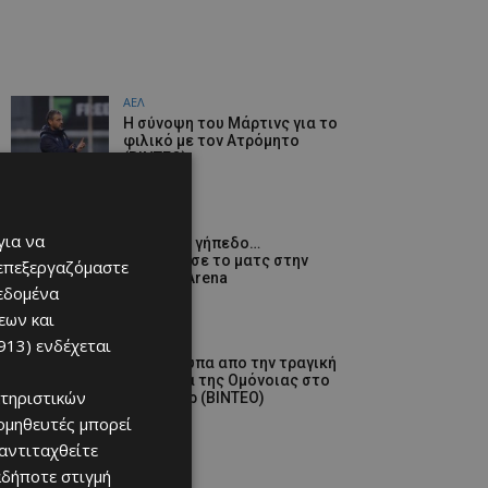
ΑΕΛ
H σύνοψη του Μάρτινς για το
φιλικό με τον Ατρόμητο
(ΒΙΝΤΕΟ)
06/08/2026
Αθλητικά
για να
Ξανά στο γήπεδο…
Επανήρχισε το ματς στην
 επεξεργαζόμαστε
Red Bull Arena
δεδομένα
06/08/2026
εων και
Αθλητικά
913)
ενδέχεται
Στιγμιότυπα απο την τραγική
παρουσία της Ομόνοιας στο
τηριστικών
Γιβραλτάρ (ΒΙΝΤΕΟ)
06/08/2026
ομηθευτές μπορεί
 αντιταχθείτε
αδήποτε στιγμή