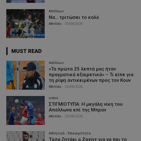
Απόλλων
Να… τριτώσει το καλό
Afentiko
-
05/08/2026
MUST READ
Απόλλων
«Τα πρώτα 25 λεπτά μας ήταν
πραγματικά εξαιρετικά» – Τι είπε για
τη ρίψη αντικειμένων προς τον Κουν
Afentiko
-
05/08/2026
video
ΣΤΙΓΜΙΟΤΥΠΑ: Η μεγάλη νίκη του
Απόλλωνα επί της Μπραν
Afentiko
-
05/08/2026
Αθλητικά - Επικαιρότητα
Τόσα ζητάει ο Ζαχίντ για να πει το