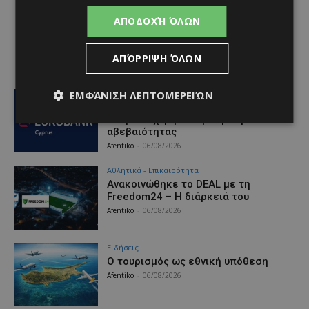
ΑΠΟΔΟΧΉ ΌΛΩΝ
ΑΠΌΡΡΙΨΗ ΌΛΩΝ
Ειδήσεις
ΕΜΦΆΝΙΣΗ ΛΕΠΤΟΜΕΡΕΙΏΝ
Ο κατασκευαστικός τομέας στην
Κύπρο: Ισχυρή δυναμική εν μέσω
αβεβαιότητας
Afentiko
-
06/08/2026
Αθλητικά - Επικαιρότητα
Ανακοινώθηκε το DEAL με τη
Freedom24 – Η διάρκειά του
Afentiko
-
06/08/2026
Ειδήσεις
Ο τουρισμός ως εθνική υπόθεση
Afentiko
-
06/08/2026