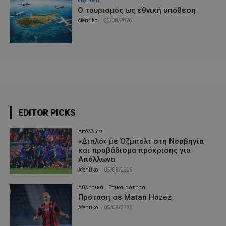
Ο τουρισμός ως εθνική υπόθεση
Afentiko
-
06/08/2026
EDITOR PICKS
Απόλλων
«Διπλό» με Όζμπολτ στη Νορβηγία
και προβάδισμα πρόκρισης για
Απόλλωνα
Afentiko
-
05/08/2026
Αθλητικά - Επικαιρότητα
Πρόταση σε Matan Hozez
Afentiko
-
05/08/2026