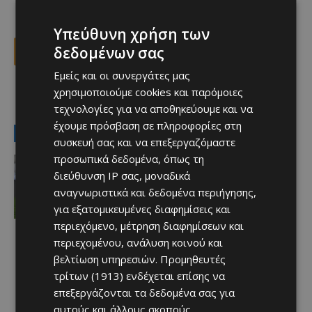
Υπεύθυνη χρήση των
δεδομένων σας
Facebook
X
Viber
Εμείς και οι συνεργάτες μας
χρησιμοποιούμε cookies και παρόμοιες
TAGS
ΑΠΟΛΛΩΝ
ΧΑΜΠΗΣ ΕΥΡΙΠΙΔΟΥ
τεχνολογίες για να αποθηκεύουμε και να
έχουμε πρόσβαση σε πληροφορίες στη
LATEST NEWS
συσκευή σας και να επεξεργαζόμαστε
προσωπικά δεδομένα, όπως τη
Αθλητικά - Επικαιρότητα
Παραμένει ο Ενρίκες – Παίρνει και
διεύθυνση IP σας, μοναδικά
Χάιρο
αναγνωριστικά και δεδομένα περιήγησης,
Afentiko
-
06/08/2026
για εξατομικευμένες διαφημίσεις και
περιεχόμενο, μέτρηση διαφημίσεων και
περιεχομένου, ανάλυση κοινού και
βελτίωση υπηρεσιών.
Προμηθευτές
τρίτων (1913)
ενδέχεται επίσης να
επεξεργάζονται τα δεδομένα σας για
αυτούς και άλλους σκοπούς,