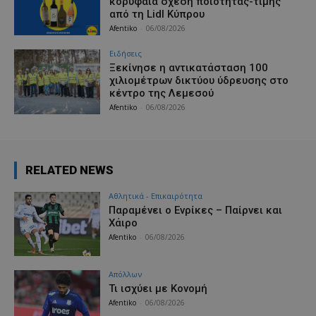
κορυφαία σχέση ποιότητας-τιμής
από τη Lidl Κύπρου
Afentiko
-
06/08/2026
Ειδήσεις
Ξεκίνησε η αντικατάσταση 100
χιλιομέτρων δικτύου ύδρευσης στο
κέντρο της Λεμεσού
Afentiko
-
06/08/2026
RELATED NEWS
Αθλητικά - Επικαιρότητα
Παραμένει ο Ενρίκες – Παίρνει και
Χάιρο
Afentiko
-
06/08/2026
Απόλλων
Τι ισχύει με Κονομή
Afentiko
-
06/08/2026