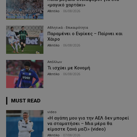
«μαγικό χαρτάκι»
Afentiko
-
06/08/2026
Αθλητικά - Επικαιρότητα
Παραμένει ο Ενρίκες – Παίρνει και
Χάιρο
Afentiko
-
06/08/2026
Απόλλων
Τι ισχύει με Κονομή
Afentiko
-
06/08/2026
MUST READ
video
«Η αγάπη μου για την ΑΕΛ δεν μπορεί
να σταματήσει – Μια μέρα θα
είμαστε ξανά μαζί» (video)
Afentiko
-
07/08/2026