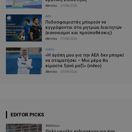
Afentiko
-
07/08/2026
ΑΕΛ
Ποδοσφαιριστές μπορούν να
εγγράφονται στα μητρώα διαιτητών
(κανονισμοί και προϋποθέσεις)
Afentiko
-
07/08/2026
video
«Η αγάπη μου για την ΑΕΛ δεν μπορεί
να σταματήσει – Μια μέρα θα
είμαστε ξανά μαζί» (video)
Afentiko
-
07/08/2026
EDITOR PICKS
Απόλλων
Πολύ μεγάλο ενδιαφέρον για ένα