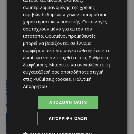
συμπεριλαμβανομένης της χρήσης
ακριβών δεδομένων γεωεντοπισμού και
χαρακτηριστικών συσκευής. Οι επιλογές
σας ισχύουν μόνο για αυτόν τον
ιστότοπο. Ορισμένοι προμηθευτές
μπορεί να βασίζονται σε έννομο
συμφέρον αντί για συγκατάθεση· έχετε το
δικαίωμα να αντιταχθείτε στις
Ρυθμίσεις
διαφήμισης
. Μπορείτε να ανακαλέσετε τη
συγκατάθεσή σας οποιαδήποτε στιγμή
στις
Ρυθμίσεις cookies
.
Πολιτική
Ειδήσεις
Απορρήτου
Στον αέρα η ακτοπλοϊκή Κύπρου –
Ελλάδας μετά το 2027 χωρίς νέα
κρατική επιδότηση
ΑΠΟΔΟΧΉ ΌΛΩΝ
Afentiko
-
07/08/2026
ΑΕΛ
ΑΠΌΡΡΙΨΗ ΌΛΩΝ
Ποδοσφαιριστές μπορούν να
εγγράφονται στα μητρώα διαιτητών
(κανονισμοί και προϋποθέσεις)