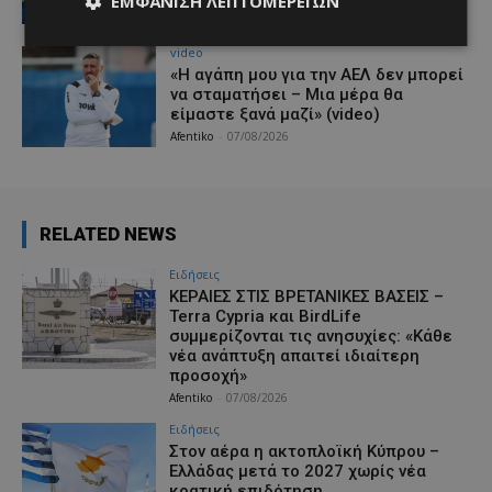
ΕΜΦΆΝΙΣΗ ΛΕΠΤΟΜΕΡΕΙΏΝ
Afentiko
-
07/08/2026
video
«Η αγάπη μου για την ΑΕΛ δεν μπορεί
να σταματήσει – Μια μέρα θα
είμαστε ξανά μαζί» (video)
Afentiko
-
07/08/2026
RELATED NEWS
Ειδήσεις
ΚΕΡΑΙΕΣ ΣΤΙΣ ΒΡΕΤΑΝΙΚΕΣ ΒΑΣΕΙΣ –
Terra Cypria και BirdLife
συμμερίζονται τις ανησυχίες: «Κάθε
νέα ανάπτυξη απαιτεί ιδιαίτερη
προσοχή»
Afentiko
-
07/08/2026
Ειδήσεις
Στον αέρα η ακτοπλοϊκή Κύπρου –
Ελλάδας μετά το 2027 χωρίς νέα
κρατική επιδότηση