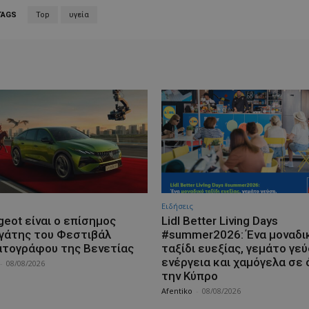
TAGS
Top
υγεία
Ειδήσεις
geot είναι ο επίσημος
Lidl Better Living Days
γάτης του Φεστιβάλ
#summer2026: Ένα μοναδι
ατογράφου της Βενετίας
ταξίδι ευεξίας, γεμάτο γεύ
ενέργεια και χαμόγελα σε 
-
08/08/2026
την Κύπρο
Afentiko
-
08/08/2026