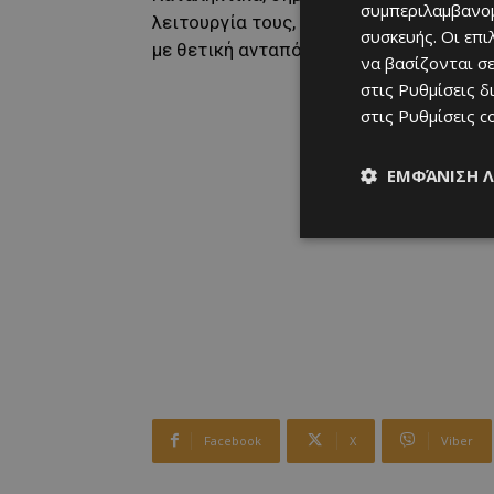
συμπεριλαμβανομ
λειτουργία τους, εξυπηρετώντας όλα τ
συσκευής. Οι επ
με θετική ανταπόκριση από το κοινό.
να βασίζονται σε
στις
Ρυθμίσεις δ
στις
Ρυθμίσεις c
ΕΜΦΆΝΙΣΗ 
Facebook
X
Viber