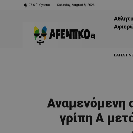
C
27.6
Cyprus
Saturday, August 8, 2026
Αθλητι
Aφιερ
LATEST N
Αναμενόμενη 
γρίπη Α μετά