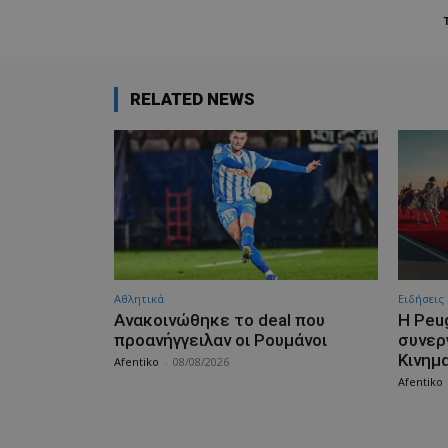
RELATED NEWS
Αθλητικά
Ειδήσεις
Aνακοινώθηκε το deal που
Η Peu
προανήγγειλαν οι Ρουμάνοι
συνερ
Κινημ
Afentiko
-
08/08/2026
Afentiko