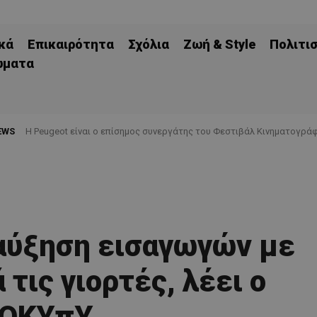
κά
Επικαιρότητα
Σχόλια
Ζωή & Style
Πολιτι
ώματα
EWS
Η Peugeot είναι ο επίσημος συνεργάτης του Φεστιβάλ Κινηματογράφ
αύξηση εισαγωγών με
 τις γιορτές, λέει ο
ΟΚΥπΥ