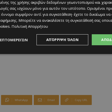
ένης της χρήσης ακριβών δεδομένων γεωεντοπισμού και χαρακ
α μη επείγοντα περιστατικά χωρίς καθυστερήσεις και
ιλογές σας ισχύουν μόνο για αυτόν τον ιστότοπο. Ορισμένοι πρ
 έννομο συμφέρον αντί για συγκατάθεση· έχετε το δικαίωμα να
ιαφήμισης
. Μπορείτε να ανακαλέσετε τη συγκατάθεσή σας οποι
ookies
.
Πολιτική Απορρήτου
ΛΕΠΤΟΜΕΡΕΙΏΝ
ΑΠΌΡΡΙΨΗ ΌΛΩΝ
ΑΠΟΔ
WhatsApp
Email
Copy URL