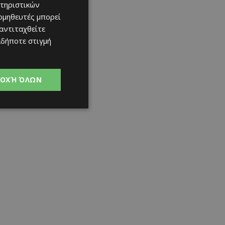
τηριστικών
ομηθευτές μπορεί
 αντιταχθείτε
αδήποτε στιγμή
ΟΧΉ ΌΛΩΝ