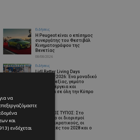
Ειδήσεις
Η Peugeot είναι ο επίσημος
συνεργάτης του Φεστιβάλ
Κινηματογράφου της
Βενετίας
08/08/2026
Ειδήσεις
Lidl Better Living Days
#summer2026: Ένα μοναδικό
ταξίδι ευεξίας, γεμάτο
γεύση, ενέργεια και
χαμόγελα σε όλη την Κύπρο
για να
08/08/2026
 επεξεργαζόμαστε
Ειδήσεις
δεδομένα
ΚΥΠΡΙΑΚΟΣ ΤΥΠΟΣ: Στο
επίκεντρο οι διορισμοί
εων και
στους ημικρατικούς, οι
913)
ενδέχεται
Προεδρικές του 2028 και ο
GSI
08/08/2026