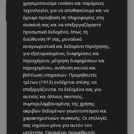
ΛΕΜΕΣΟΣ: Στον Υπουργό Εσωτερικών
χρησιμοποιούμε cookies και παρόμοιες
η επόμενη κίνηση για την επικίνδυνη
τεχνολογίες για να αποθηκεύουμε και να
πολυκατοικία Seagate
έχουμε πρόσβαση σε πληροφορίες στη
Afentiko
-
10/08/2026
συσκευή σας και να επεξεργαζόμαστε
προσωπικά δεδομένα, όπως τη
διεύθυνση IP σας, μοναδικά
αναγνωριστικά και δεδομένα περιήγησης,
για εξατομικευμένες διαφημίσεις και
περιεχόμενο, μέτρηση διαφημίσεων και
περιεχομένου, ανάλυση κοινού και
βελτίωση υπηρεσιών.
Προμηθευτές
τρίτων (1913)
ενδέχεται επίσης να
επεξεργάζονται τα δεδομένα σας για
αυτούς και άλλους σκοπούς,
συμπεριλαμβανομένης της χρήσης
ακριβών δεδομένων γεωεντοπισμού και
χαρακτηριστικών συσκευής. Οι επιλογές
σας ισχύουν μόνο για αυτόν τον
ιστότοπο. Ορισμένοι προμηθευτές