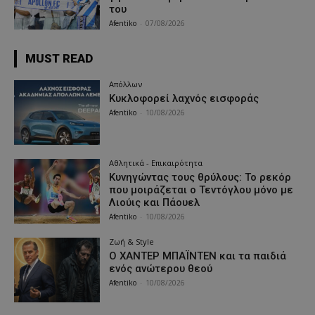
του
Afentiko
-
07/08/2026
MUST READ
Απόλλων
Κυκλοφορεί λαχνός εισφοράς
Afentiko
-
10/08/2026
Αθλητικά - Επικαιρότητα
Κυνηγώντας τους θρύλους: Το ρεκόρ
που μοιράζεται ο Τεντόγλου μόνο με
Λιούις και Πάουελ
Afentiko
-
10/08/2026
Ζωή & Style
Ο ΧΑΝΤΕΡ ΜΠΑΪΝΤΕΝ και τα παιδιά
ενός ανώτερου θεού
Afentiko
-
10/08/2026