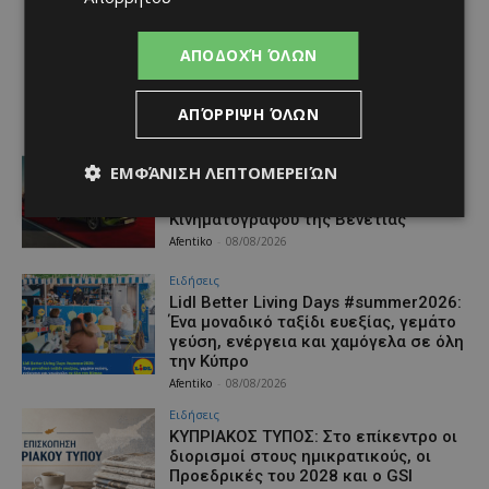
ΑΠΟΔΟΧΉ ΌΛΩΝ
ΑΠΌΡΡΙΨΗ ΌΛΩΝ
Ειδήσεις
ΕΜΦΆΝΙΣΗ ΛΕΠΤΟΜΕΡΕΙΏΝ
Η Peugeot είναι ο επίσημος
συνεργάτης του Φεστιβάλ
Κινηματογράφου της Βενετίας
Afentiko
-
08/08/2026
Ειδήσεις
Lidl Better Living Days #summer2026:
Ένα μοναδικό ταξίδι ευεξίας, γεμάτο
γεύση, ενέργεια και χαμόγελα σε όλη
την Κύπρο
Afentiko
-
08/08/2026
Ειδήσεις
ΚΥΠΡΙΑΚΟΣ ΤΥΠΟΣ: Στο επίκεντρο οι
διορισμοί στους ημικρατικούς, οι
Προεδρικές του 2028 και ο GSI