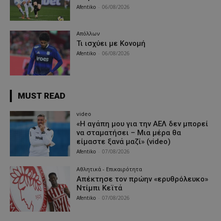
Afentiko
-
06/08/2026
Απόλλων
Τι ισχύει με Κονομή
Afentiko
-
06/08/2026
MUST READ
video
«Η αγάπη μου για την ΑΕΛ δεν μπορεί
να σταματήσει – Μια μέρα θα
είμαστε ξανά μαζί» (video)
Afentiko
-
07/08/2026
Αθλητικά - Επικαιρότητα
Απέκτησε τον πρώην «ερυθρόλευκο»
Ντίμπι Κεϊτά
Afentiko
-
07/08/2026