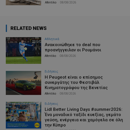
Afentiko
-
08/08/2026
RELATED NEWS
Αθλητικά
Aνακοινώθηκε το deal που
προανήγγειλαν οι Ρουμάνοι
Afentiko
-
08/08/2026
Ειδήσεις
Η Peugeot είναι ο επίσημος
συνεργάτης του Φεστιβάλ
Κινηματογράφου της Βενετίας
Afentiko
-
08/08/2026
Ειδήσεις
Lidl Better Living Days #summer2026:
Ένα μοναδικό ταξίδι ευεξίας, γεμάτο
γεύση, ενέργεια και χαμόγελα σε όλη
την Κύπρο