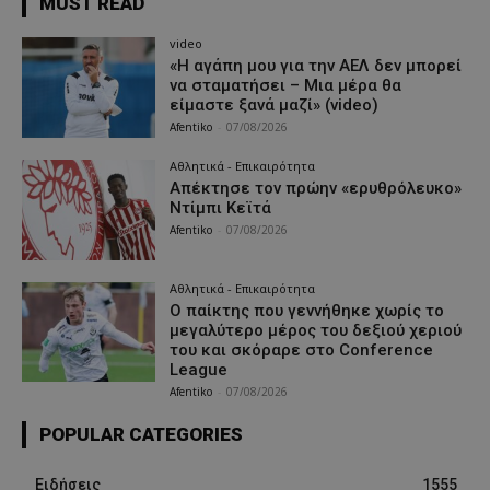
MUST READ
video
«Η αγάπη μου για την ΑΕΛ δεν μπορεί
να σταματήσει – Μια μέρα θα
είμαστε ξανά μαζί» (video)
Afentiko
-
07/08/2026
Αθλητικά - Επικαιρότητα
Απέκτησε τον πρώην «ερυθρόλευκο»
Ντίμπι Κεϊτά
Afentiko
-
07/08/2026
Αθλητικά - Επικαιρότητα
Ο παίκτης που γεννήθηκε χωρίς το
μεγαλύτερο μέρος του δεξιού χεριού
του και σκόραρε στο Conference
League
Afentiko
-
07/08/2026
POPULAR CATEGORIES
Ειδήσεις
1555