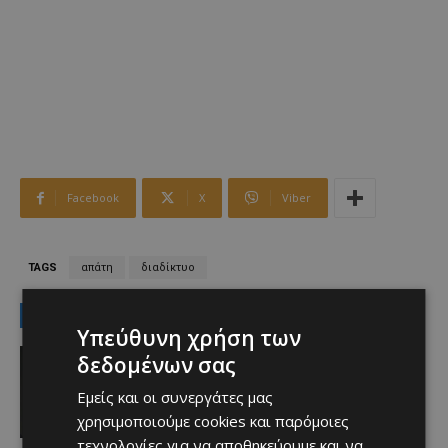
Facebook
X
Viber
TAGS
απάτη
διαδίκτυο
LATEST NEWS
Υπεύθυνη χρήση των
Αθλητικά
δεδομένων σας
Μια συγκλονιστική εξομολόγηση του
Μέσι για τον πατέρα του (ΒΙΝΤΕΟ)
Εμείς και οι συνεργάτες μας
Afentiko
-
09/08/2026
χρησιμοποιούμε cookies και παρόμοιες
τεχνολογίες για να αποθηκεύουμε και να