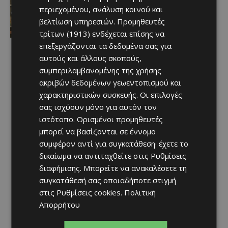
Νέος Γενικός Διευθυντής του Hilton
περιεχομένου, ανάλυση κοινού και
Nicosia ο Ilio Rodoni
βελτίωση υπηρεσιών.
Προμηθευτές
Afentiko
-
08/08/2026
τρίτων (1913)
ενδέχεται επίσης να
επεξεργάζονται τα δεδομένα σας για
αυτούς και άλλους σκοπούς,
συμπεριλαμβανομένης της χρήσης
ακριβών δεδομένων γεωεντοπισμού και
χαρακτηριστικών συσκευής. Οι επιλογές
σας ισχύουν μόνο για αυτόν τον
ιστότοπο. Ορισμένοι προμηθευτές
μπορεί να βασίζονται σε έννομο
συμφέρον αντί για συγκατάθεση· έχετε το
δικαίωμα να αντιταχθείτε στις
Ρυθμίσεις
διαφήμισης
. Μπορείτε να ανακαλέσετε τη
συγκατάθεσή σας οποιαδήποτε στιγμή
στις
Ρυθμίσεις cookies
.
Πολιτική
Απορρήτου