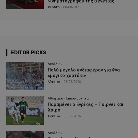
Κινηματογράφου της Βενετίας
Afentiko
-
08/08/2026
EDITOR PICKS
Απόλλων
Πολύ μεγάλο ενδιαφέρον για ένα
«μαγικό χαρτάκι»
Afentiko
-
06/08/2026
Αθλητικά - Επικαιρότητα
Παραμένει ο Ενρίκες – Παίρνει και
Χάιρο
Afentiko
-
06/08/2026
Απόλλων