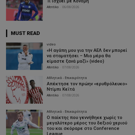
Τι ισχύει με Κονομή
Afentiko
-
06/08/2026
MUST READ
video
«Η αγάπη μου για την ΑΕΛ δεν μπορεί
να σταματήσει – Μια μέρα θα
είμαστε ξανά μαζί» (video)
Afentiko
-
07/08/2026
Αθλητικά - Επικαιρότητα
Απέκτησε τον πρώην «ερυθρόλευκο»
Ντίμπι Κεϊτά
Afentiko
-
07/08/2026
Αθλητικά - Επικαιρότητα
Ο παίκτης που γεννήθηκε χωρίς το
μεγαλύτερο μέρος του δεξιού χεριού
του και σκόραρε στο Conference
League