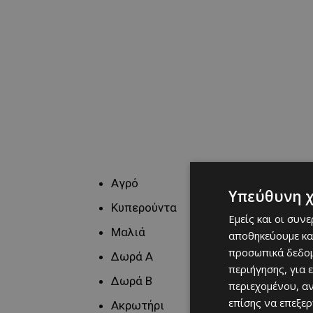
Αγρό
Υπεύθυνη 
Κυπερούντα
Εμείς και οι συν
Μαλιά
αποθηκεύουμε κα
προσωπικά δεδομ
Δωρά Α
περιήγησης, για 
Δωρά Β
περιεχομένου, α
επίσης να επεξε
Ακρωτήρι