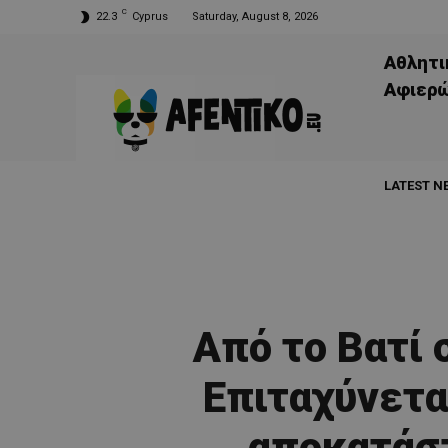
C
22.3
Cyprus
Saturday, August 8, 2026
Αθλητι
Aφιερ
LATEST N
Από το Βατί
Επιταχύνετα
αποκατάσ