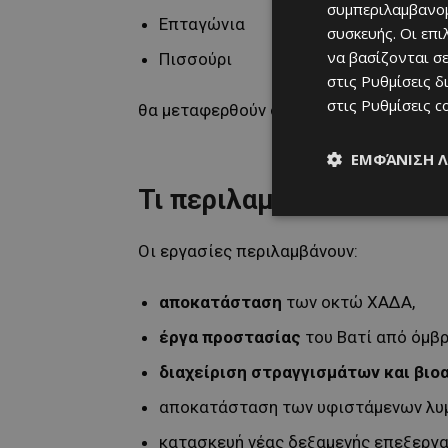
συμπεριλαμβανομ
Επταγώνια
συσκευής. Οι επ
να βασίζονται σε
Πισσούρι
στις
Ρυθμίσεις δ
στις
Ρυθμίσεις c
θα μεταφερθούν στο Βατί, ενώ οι χώρο
ΕΜΦΆΝΙΣΗ 
Τι περιλαμβάνει το έργο
Οι εργασίες περιλαμβάνουν:
αποκατάσταση
των οκτώ ΧΑΔΑ,
έργα προστασίας
του Βατί από όμβρ
διαχείριση στραγγισμάτων και βιο
αποκατάσταση των υφιστάμενων λυ
κατασκευή νέας δεξαμενής επεξεργ