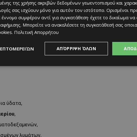
ένης της χρήσης ακριβών δεδομένων γεωεντοπισμού και χαρακ
ιλογές σας ισχύουν μόνο για αυτόν τον ιστότοπο. Ορισμένοι πρ
 έννομο συμφέρον αντί για συγκατάθεση· έχετε το δικαίωμα να
ιαφήμισης
. Μπορείτε να ανακαλέσετε τη συγκατάθεσή σας οποι
ookies
.
Πολιτική Απορρήτου
ι αυτοί θα αποκατασταθούν περιβαλλοντικά.
ΛΕΠΤΟΜΕΡΕΙΏΝ
ΑΠΌΡΡΙΨΗ ΌΛΩΝ
ΑΠΟΔ
ια ύδατα,
αερίου
,
ματοδεξαμενών,
ασμένων λυμάτων,