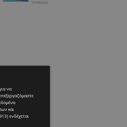
07/08/2026
για να
 επεξεργαζόμαστε
δεδομένα
εων και
913)
ενδέχεται