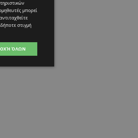
τηριστικών
ομηθευτές μπορεί
 αντιταχθείτε
αδήποτε στιγμή
ΟΧΉ ΌΛΩΝ