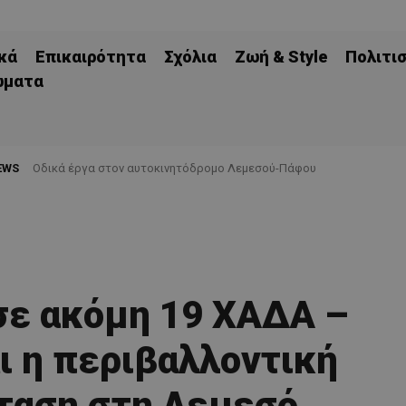
κά
Επικαιρότητα
Σχόλια
Ζωή & Style
Πολιτι
ώματα
EWS
Οδικά έργα στον αυτοκινητόδρομο Λεμεσού-Πάφου
 σε ακόμη 19 ΧΑΔΑ –
ι η περιβαλλοντική
ταση στη Λεμεσό