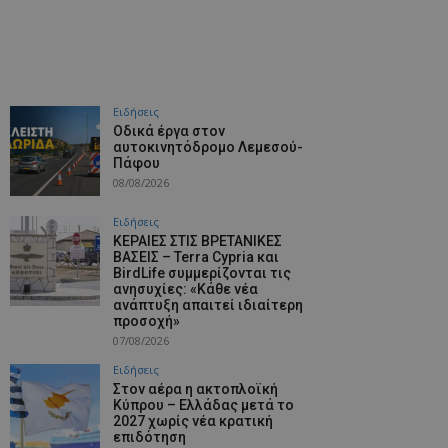
Ειδήσεις
Οδικά έργα στον
αυτοκινητόδρομο Λεμεσού-
Πάφου
08/08/2026
Ειδήσεις
ΚΕΡΑΙΕΣ ΣΤΙΣ ΒΡΕΤΑΝΙΚΕΣ
ΒΑΣΕΙΣ – Terra Cypria και
BirdLife συμμερίζονται τις
ανησυχίες: «Κάθε νέα
ανάπτυξη απαιτεί ιδιαίτερη
προσοχή»
07/08/2026
Ειδήσεις
Στον αέρα η ακτοπλοϊκή
Κύπρου – Ελλάδας μετά το
2027 χωρίς νέα κρατική
επιδότηση