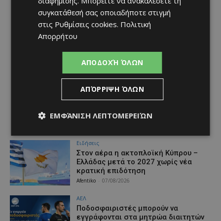
διαφήμισης
. Μπορείτε να ανακαλέσετε τη
συγκατάθεσή σας οποιαδήποτε στιγμή
στις
Ρυθμίσεις cookies
.
Πολιτική
Απορρήτου
ΑΠΟΔΟΧΉ ΌΛΩΝ
ΑΠΌΡΡΙΨΗ ΌΛΩΝ
ΕΜΦΆΝΙΣΗ ΛΕΠΤΟΜΕΡΕΙΏΝ
Ειδήσεις
Στον αέρα η ακτοπλοϊκή Κύπρου –
Ελλάδας μετά το 2027 χωρίς νέα
κρατική επιδότηση
Afentiko
-
07/08/2026
ΑΕΛ
Ποδοσφαιριστές μπορούν να
εγγράφονται στα μητρώα διαιτητών