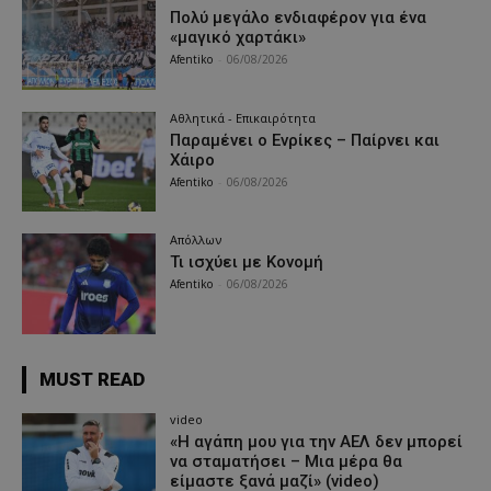
Πολύ μεγάλο ενδιαφέρον για ένα
«μαγικό χαρτάκι»
Afentiko
-
06/08/2026
Αθλητικά - Επικαιρότητα
Παραμένει ο Ενρίκες – Παίρνει και
Χάιρο
Afentiko
-
06/08/2026
Απόλλων
Τι ισχύει με Κονομή
Afentiko
-
06/08/2026
MUST READ
video
«Η αγάπη μου για την ΑΕΛ δεν μπορεί
να σταματήσει – Μια μέρα θα
είμαστε ξανά μαζί» (video)