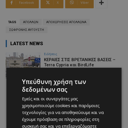
Facebook
X
Viber
TAGS
ΑΠΟΛΛΩΝ
ΑΠΟΧΩΡΗΣΕΙΣ ΑΠΟΛΛΩΝΑ
ΣΩΦΡΟΝΗΣ ΑΥΓΟΥΣΤΗ
LATEST NEWS
Ειδήσεις
ΚΕΡΑΙΕΣ ΣΤΙΣ ΒΡΕΤΑΝΙΚΕΣ ΒΑΣΕΙΣ –
Terra Cypria και BirdLife
συμμερίζονται τις ανησυχίες: «Κάθε
νέα ανάπτυξη απαιτεί ιδιαίτερη
Υπεύθυνη χρήση των
προσοχή»
Afentiko
-
07/08/2026
δεδομένων σας
Εμείς και οι συνεργάτες μας
χρησιμοποιούμε cookies και παρόμοιες
τεχνολογίες για να αποθηκεύουμε και να
έχουμε πρόσβαση σε πληροφορίες στη
συσκευή σας και να επεξεργαζόμαστε