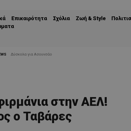
κά
Επικαιρότητα
Σχόλια
Ζωή & Style
Πολιτι
ώματα
EWS
Δύσκολα για Ασουνσάο
φιρμάνια στην ΑΕΛ!
ς ο Ταβάρες