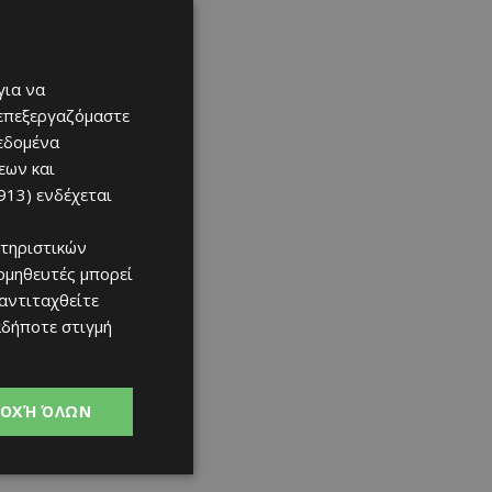
για να
 επεξεργαζόμαστε
δεδομένα
εων και
913)
ενδέχεται
τηριστικών
ομηθευτές μπορεί
 αντιταχθείτε
αδήποτε στιγμή
ΟΧΉ ΌΛΩΝ