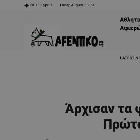
C
28.3
Cyprus
Friday, August 7, 2026
Αθλητι
Aφιερ
LATEST N
Άρχισαν τα 
Πρώτο