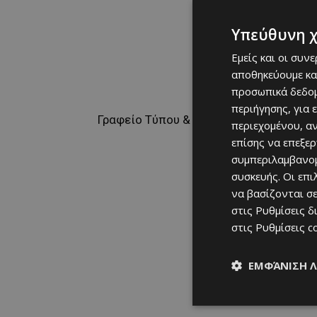
Υπεύθυνη 
Εμείς και οι συν
αποθηκεύουμε κα
προσωπικά δεδομ
περιήγησης, για 
Γραφείο Τύπου & Επικοινωνίας
περιεχομένου, α
επίσης να επεξε
συμπεριλαμβανομ
συσκευής. Οι επ
να βασίζονται σε
στις
Ρυθμίσεις δ
στις
Ρυθμίσεις c
ΕΜΦΆΝΙΣΗ 