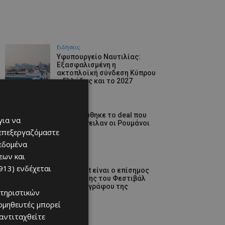
Ειδήσεις
Υφυπουργείο Ναυτιλίας:
Εξασφαλισμένη η
ακτοπλοϊκή σύνδεση Κύπρου
– Ελλάδας και το 2027
08/08/2026
Αθλητικά
Aνακοινώθηκε το deal που
για να
προανήγγειλαν οι Ρουμάνοι
 επεξεργαζόμαστε
08/08/2026
δεδομένα
εων και
Ειδήσεις
913)
ενδέχεται
Η Peugeot είναι ο επίσημος
συνεργάτης του Φεστιβάλ
Κινηματογράφου της
τηριστικών
Βενετίας
ομηθευτές μπορεί
08/08/2026
 αντιταχθείτε