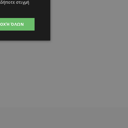
αδήποτε στιγμή
ΟΧΉ ΌΛΩΝ