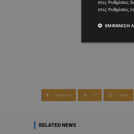
στις
Ρυθμίσεις δ
στις
Ρυθμίσεις c
ΕΜΦΆΝΙΣΗ 
Facebook
X
Viber
RELATED NEWS