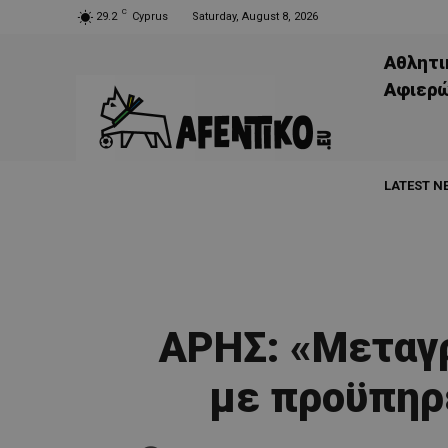
C
29.2
Cyprus
Saturday, August 8, 2026
Αθλητι
Aφιερ
LATEST N
ΑΡΗΣ: «Μεταγ
με προϋπηρε