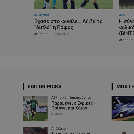
Αθλητικά
ΑΕΛ
Έχασε στο φινάλε… Άξιζε το
H σύν
“διπλό” η Πάφος
φιλικ
(ΒΙΝΤ
Afentiko
-
06/08/2026
Afentiko
EDITOR PICKS
MUST 
Αθλητικά - Επικαιρότητα
Παραμένει ο Ενρίκες –
Παίρνει και Χάιρο
06/08/2026
Απόλλων