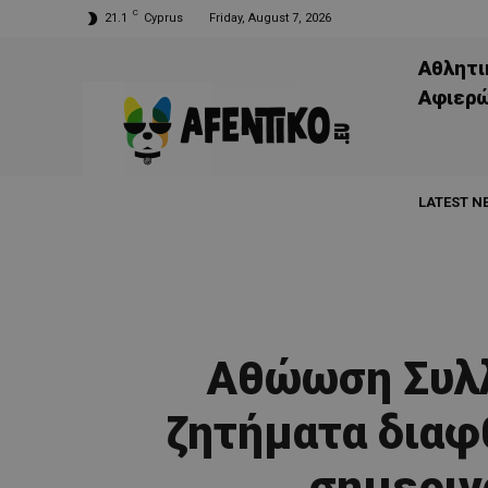
C
21.1
Cyprus
Friday, August 7, 2026
Αθλητι
Aφιερ
LATEST N
Αθώωση Συλλ
ζητήματα διαφ
σημεριν