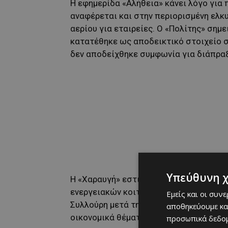
Η εφημερίδα «Αλήθεια» κάνει λόγο για 
αναφέρεται και στην περιορισμένη ελ
αερίου για εταιρείες. Ο «Πολίτης» σημε
κατατέθηκε ως αποδεικτικό στοιχείο σ
δεν αποδείχθηκε συμφωνία για διάπρα
Υπεύθυνη 
Η «Χαραυγή» εστιάζει στα ζητήματα υγ
ενεργειακών κοιτασμάτων, ενώ η αγγλό
Εμείς και οι συν
Συλλούρη μετά την αθώωσή του. Παράλλ
αποθηκεύουμε κα
οικονομικά θέματα, μεταξύ των οποίων
προσωπικά δεδομ