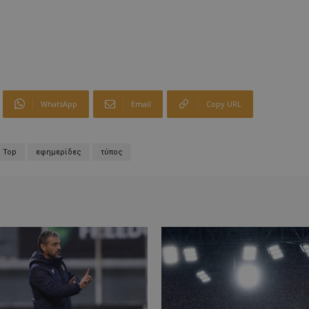
WhatsApp
Email
Copy URL
Top
εφημερίδες
τύπος