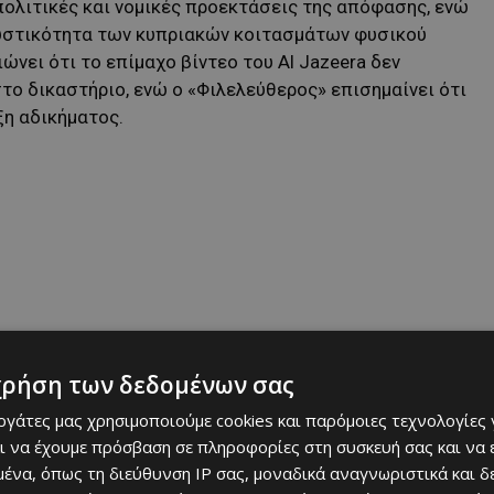
πολιτικές και νομικές προεκτάσεις της απόφασης, ενώ
κυστικότητα των κυπριακών κοιτασμάτων φυσικού
ιώνει ότι το επίμαχο βίντεο του Al Jazeera δεν
το δικαστήριο, ενώ ο «Φιλελεύθερος» επισημαίνει ότι
ξη αδικήματος.
χρήση των δεδομένων σας
είας και στην καθυστέρηση αξιοποίησης των
γλωσση «Cyprus Mail» φιλοξενεί δηλώσεις του Δημήτρη
εργάτες μας χρησιμοποιούμε cookies και παρόμοιες τεχνολογίες 
ηλα, η «Οικονομική Καθημερινή» αναδεικνύει
ι να έχουμε πρόσβαση σε πληροφορίες στη συσκευή σας και να
 τα αυξημένα κέρδη των υπεραγορών.
ένα, όπως τη διεύθυνση IP σας, μοναδικά αναγνωριστικά και 