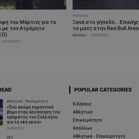
Αθλητικά
οψη του Μάρτινς για το
Ξανά στο γήπεδο… Επανήρ
ό με τον Ατρόμητο
το ματς στην Red Bull Aren
ΕΟ)
Afentiko
-
06/08/2026
-
06/08/2026
READ
POPULAR CATEGORIES
Αθλητικά - Επικαιρότητα
Ειδήσεις
«Ένα ακόμη σημαντικό
βήμα στην υλοποίηση του
Αθλητικά
οράματος του Συλλόγου
Επικαιρότητα
για τη νέα γενιά»
06/08/2026
Απόλλων
Αθλητικά - Επικαιρότητα
ΑΕΛ