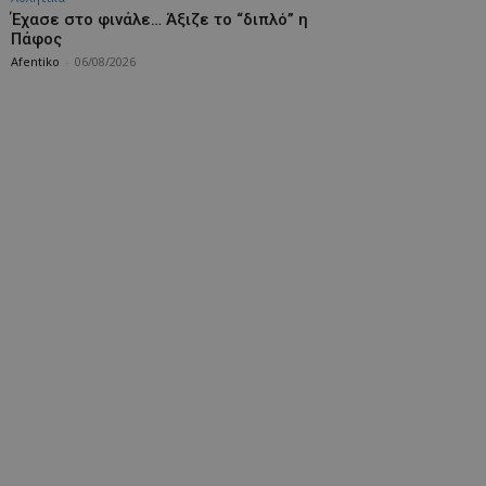
Έχασε στο φινάλε… Άξιζε το “διπλό” η
Πάφος
Afentiko
-
06/08/2026