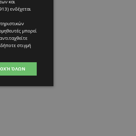
εων και
913)
ενδέχεται
τηριστικών
ομηθευτές μπορεί
 αντιταχθείτε
αδήποτε στιγμή
ΟΧΉ ΌΛΩΝ