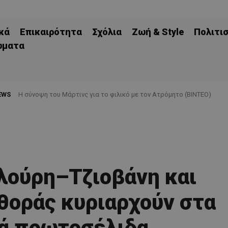
κά
Επικαιρότητα
Σχόλια
Ζωή & Style
Πολιτι
ώματα
EWS
H σύνοψη του Μάρτινς για το φιλικό με τον Ατρόμητο (ΒΙΝΤΕΟ)
ούρη–Τζιοβάνη και
θοράς κυριαρχούν στα
ά πρωτοσέλιδα