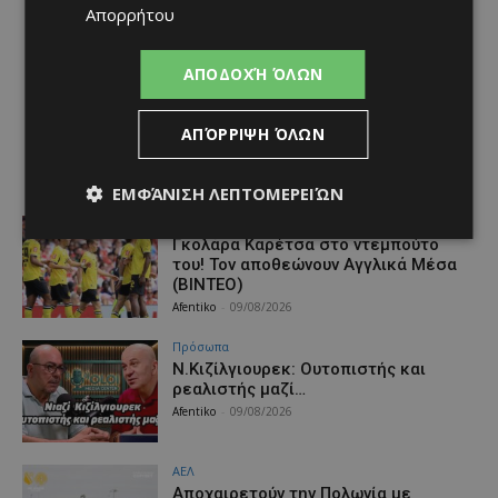
Απορρήτου
ΑΠΟΔΟΧΉ ΌΛΩΝ
ΑΠΌΡΡΙΨΗ ΌΛΩΝ
ΕΜΦΆΝΙΣΗ ΛΕΠΤΟΜΕΡΕΙΏΝ
Αθλητικά
Γκολάρα Καρέτσα στο ντεμπούτο
του! Τον αποθεώνουν Αγγλικά Μέσα
(ΒΙΝΤΕΟ)
Afentiko
-
09/08/2026
Πρόσωπα
Ν.Κιζίλγιουρεκ: Ουτοπιστής και
ρεαλιστής μαζί…
Afentiko
-
09/08/2026
ΑΕΛ
Aποχαιρετούν την Πολωνία με