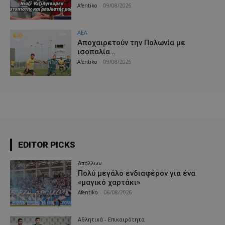
Afentiko
-
09/08/2026
ΑΕΛ
Aποχαιρετούν την Πολωνία με
ισοπαλία…
Afentiko
-
09/08/2026
EDITOR PICKS
Απόλλων
Πολύ μεγάλο ενδιαφέρον για ένα
«μαγικό χαρτάκι»
Afentiko
-
06/08/2026
Αθλητικά - Επικαιρότητα