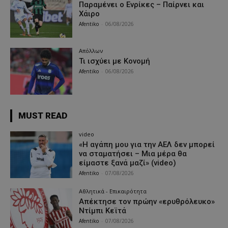
Παραμένει ο Ενρίκες – Παίρνει και
Χάιρο
Afentiko
-
06/08/2026
Απόλλων
Τι ισχύει με Κονομή
Afentiko
-
06/08/2026
MUST READ
video
«Η αγάπη μου για την ΑΕΛ δεν μπορεί
να σταματήσει – Μια μέρα θα
είμαστε ξανά μαζί» (video)
Afentiko
-
07/08/2026
Αθλητικά - Επικαιρότητα
Απέκτησε τον πρώην «ερυθρόλευκο»
Ντίμπι Κεϊτά
Afentiko
-
07/08/2026