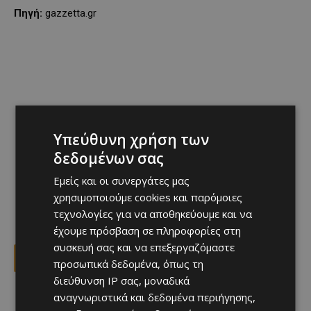
Πηγή:
gazzetta.gr
Υπεύθυνη χρήση των
δεδομένων σας
Εμείς και οι συνεργάτες μας
χρησιμοποιούμε cookies και παρόμοιες
τεχνολογίες για να αποθηκεύουμε και να
έχουμε πρόσβαση σε πληροφορίες στη
συσκευή σας και να επεξεργαζόμαστε
Facebook
X
Viber
προσωπικά δεδομένα, όπως τη
διεύθυνση IP σας, μοναδικά
αναγνωριστικά και δεδομένα περιήγησης,
TAGS
ΚΙΛΙΑΝ ΜΠΑΠΕ
ΜΟΥΝΤΙΑΛ 2026
ΝΕΪΜΑΡ