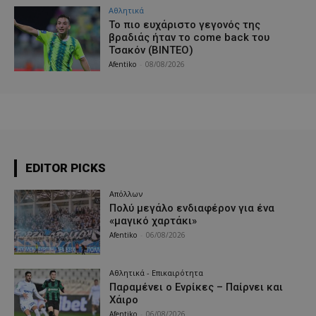
Αθλητικά
Το πιο ευχάριστο γεγονός της
βραδιάς ήταν το come back του
Τσακόν (ΒΙΝΤΕΟ)
Afentiko
-
08/08/2026
EDITOR PICKS
Απόλλων
Πολύ μεγάλο ενδιαφέρον για ένα
«μαγικό χαρτάκι»
Afentiko
-
06/08/2026
Αθλητικά - Επικαιρότητα
Παραμένει ο Ενρίκες – Παίρνει και
Χάιρο
Afentiko
-
06/08/2026