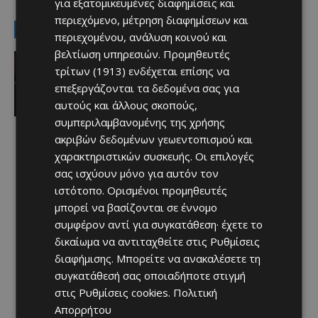
για εξατομικευμένες διαφημίσεις και
περιεχόμενο, μέτρηση διαφημίσεων και
LATEST NEWS
περιεχομένου, ανάλυση κοινού και
βελτίωση υπηρεσιών.
Προμηθευτές
Ειδήσεις
ΛΕΜΕΣΟΣ: Εντοπίστηκε κλεμμένο
τρίτων (1913)
ενδέχεται επίσης να
αυτοκίνητο – χειροπέδες σε δύο
επεξεργάζονται τα δεδομένα σας για
άτομα
αυτούς και άλλους σκοπούς,
Afentiko
-
08/08/2026
συμπεριλαμβανομένης της χρήσης
ακριβών δεδομένων γεωεντοπισμού και
χαρακτηριστικών συσκευής. Οι επιλογές
σας ισχύουν μόνο για αυτόν τον
ιστότοπο. Ορισμένοι προμηθευτές
μπορεί να βασίζονται σε έννομο
συμφέρον αντί για συγκατάθεση· έχετε το
δικαίωμα να αντιταχθείτε στις
Ρυθμίσεις
διαφήμισης
. Μπορείτε να ανακαλέσετε τη
συγκατάθεσή σας οποιαδήποτε στιγμή
στις
Ρυθμίσεις cookies
.
Πολιτική
Απορρήτου