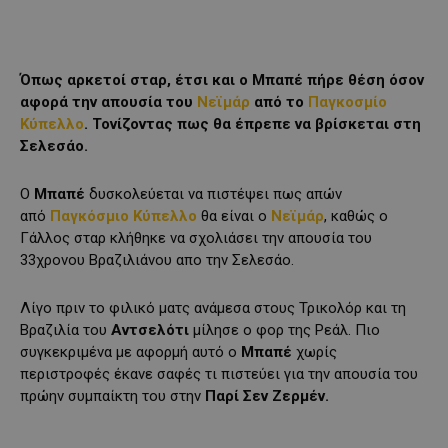
Όπως αρκετοί σταρ, έτσι και ο Μπαπέ πήρε θέση όσον
αφορά την απουσία του
Νεϊμάρ
από το
Παγκοσμίο
Κύπελλο
. Τονίζοντας πως θα έπρεπε να βρίσκεται στη
Σελεσάο.
Ο
Μπαπέ
δυσκολεύεται να πιστέψει πως απών
από
Παγκόσμιο Κύπελλο
θα είναι ο
Νεϊμάρ
, καθώς ο
Γάλλος σταρ κλήθηκε να σχολιάσει την απουσία του
33χρονου Βραζιλιάνου απο την Σελεσάο.
Λίγο πριν το φιλικό ματς ανάμεσα στους Τρικολόρ και τη
Βραζιλία του
Αντσελότι
μίλησε ο φορ της Ρεάλ. Πιο
συγκεκριμένα με αφορμή αυτό ο
Μπαπέ
χωρίς
περιστροφές έκανε σαφές τι πιστεύει για την απουσία του
πρώην συμπαίκτη του στην
Παρί Σεν Ζερμέν.