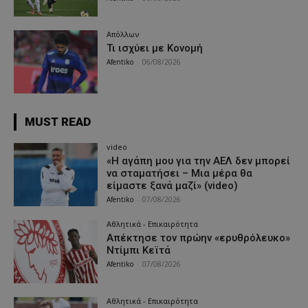
Απόλλων
Τι ισχύει με Κονομή
Afentiko
-
06/08/2026
MUST READ
video
«Η αγάπη μου για την ΑΕΛ δεν μπορεί
να σταματήσει – Μια μέρα θα
είμαστε ξανά μαζί» (video)
Afentiko
-
07/08/2026
Αθλητικά - Επικαιρότητα
Απέκτησε τον πρώην «ερυθρόλευκο»
Ντίμπι Κεϊτά
Afentiko
-
07/08/2026
Αθλητικά - Επικαιρότητα