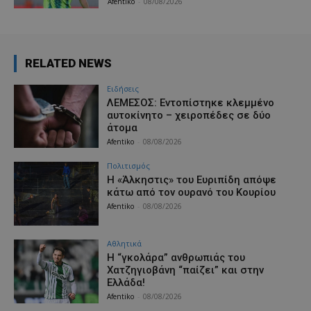
Afentiko
-
08/08/2026
RELATED NEWS
Ειδήσεις
ΛΕΜΕΣΟΣ: Εντοπίστηκε κλεμμένο
αυτοκίνητο – χειροπέδες σε δύο
άτομα
Afentiko
-
08/08/2026
Πολιτισμός
Η «Άλκηστις» του Ευριπίδη απόψε
κάτω από τον ουρανό του Κουρίου
Afentiko
-
08/08/2026
Αθλητικά
Η “γκολάρα” ανθρωπιάς του
Χατζηγιοβάνη “παίζει” και στην
Ελλάδα!
Afentiko
-
08/08/2026