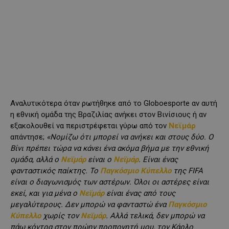
Αναλυτικότερα όταν ρωτήθηκε από το Globoesporte αν αυτή
η εθνική ομάδα της Βραζιλίας ανήκει στον Βινίσιους ή αν
εξακολουθεί να περιστρέφεται γύρω από τον
Νεϊμάρ
απάντησε;
«Νομίζω ότι μπορεί να ανήκει και στους δύο. Ο
Βίνι πρέπει τώρα να κάνει ένα ακόμα βήμα με την εθνική
ομάδα, αλλά ο
Νεϊμάρ
είναι ο
Νεϊμάρ
. Είναι ένας
φανταστικός παίκτης. Το
Παγκόσμιο Κύπελλο
της FIFA
είναι ο διαγωνισμός των αστέρων. Όλοι οι αστέρες είναι
εκεί, και για μένα ο
Νεϊμάρ
είναι ένας από τους
μεγαλύτερους. Δεν μπορώ να φανταστώ ένα
Παγκόσμιο
Κύπελλο
χωρίς τον
Νεϊμάρ
. Αλλά τελικά, δεν μπορώ να
πάω κόντρα στον πρώην προπονητή μου, τον Κάρλο