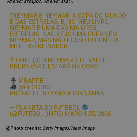
θα είναι έτοιμος, θα είναι εκεί».
“NEYMAR É NEYMAR. A COPA DO MUNDO
É DAS ESTRELAS. E, NO MEU LIVRO,
NEYMAR É UMA DAS MAIORES
ESTRELAS. NÃO VEJO UMA COPA SEM
NEYMAR, MAS NÃO POSSO IR CONTRA
MEU EX-TREINADOR.”
“CONHEÇO O NEYMAR. ELE VAI SE
PREPARAR E ESTARÁ NA COPA.”
MBAPPÉ
@GEGLOBO
PIC.TWITTER.COM/FPTGKNXNKN
— PLANETA DO FUTEBOL
(@FUTEBOL_INFO)
MARCH 25, 2026
@Photo credits:
Getty Images/Ideal Image