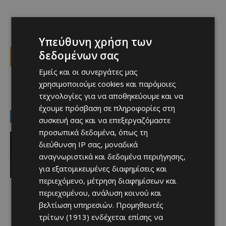
Υπεύθυνη χρήση των
δεδομένων σας
Facebook
X
Viber
Εμείς και οι συνεργάτες μας
χρησιμοποιούμε cookies και παρόμοιες
TAGS
καιρός
τεχνολογίες για να αποθηκεύουμε και να
έχουμε πρόσβαση σε πληροφορίες στη
LATEST NEWS
συσκευή σας και να επεξεργαζόμαστε
προσωπικά δεδομένα, όπως τη
Aφιερώματα
διεύθυνση IP σας, μοναδικά
Οι λαγοκέφαλοι μας απειλούν!
αναγνωριστικά και δεδομένα περιήγησης,
Afentiko
-
08/08/2026
για εξατομικευμένες διαφημίσεις και
περιεχόμενο, μέτρηση διαφημίσεων και
περιεχομένου, ανάλυση κοινού και
βελτίωση υπηρεσιών.
Προμηθευτές
τρίτων (1913)
ενδέχεται επίσης να