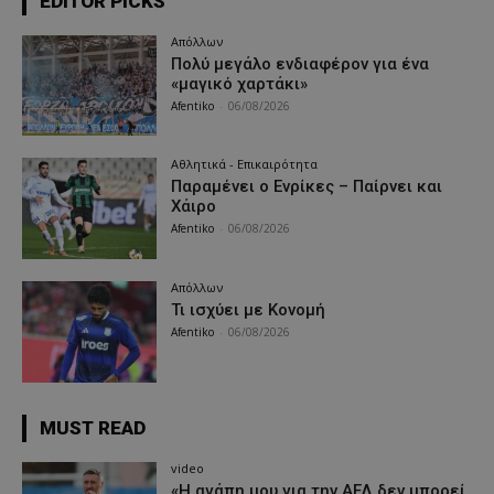
EDITOR PICKS
Απόλλων
Πολύ μεγάλο ενδιαφέρον για ένα
«μαγικό χαρτάκι»
Afentiko
-
06/08/2026
Αθλητικά - Επικαιρότητα
Παραμένει ο Ενρίκες – Παίρνει και
Χάιρο
Afentiko
-
06/08/2026
Απόλλων
Τι ισχύει με Κονομή
Afentiko
-
06/08/2026
MUST READ
video
«Η αγάπη μου για την ΑΕΛ δεν μπορεί