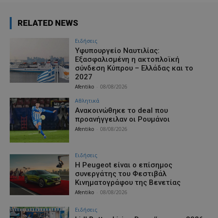
RELATED NEWS
Ειδήσεις
Υφυπουργείο Ναυτιλίας:
Εξασφαλισμένη η ακτοπλοϊκή
σύνδεση Κύπρου – Ελλάδας και το
2027
Afentiko
-
08/08/2026
Αθλητικά
Aνακοινώθηκε το deal που
προανήγγειλαν οι Ρουμάνοι
Afentiko
-
08/08/2026
Ειδήσεις
Η Peugeot είναι ο επίσημος
συνεργάτης του Φεστιβάλ
Κινηματογράφου της Βενετίας
Afentiko
-
08/08/2026
Ειδήσεις