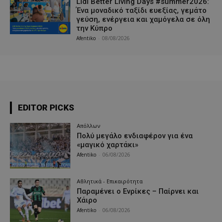
Lidl Better Living Days #summer2026:
Ένα μοναδικό ταξίδι ευεξίας, γεμάτο
γεύση, ενέργεια και χαμόγελα σε όλη
την Κύπρο
Afentiko
-
08/08/2026
EDITOR PICKS
Απόλλων
Πολύ μεγάλο ενδιαφέρον για ένα
«μαγικό χαρτάκι»
Afentiko
-
06/08/2026
Αθλητικά - Επικαιρότητα
Παραμένει ο Ενρίκες – Παίρνει και
Χάιρο
Afentiko
-
06/08/2026