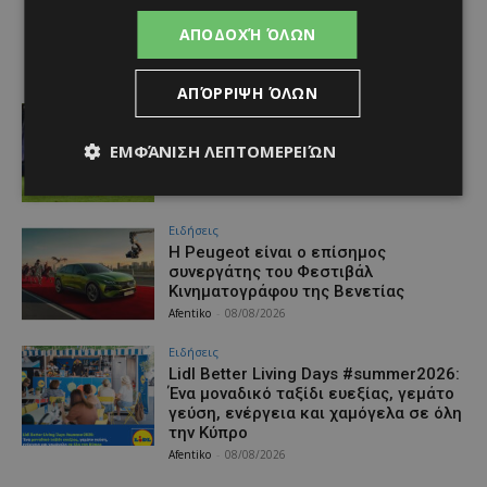
ΑΠΟΔΟΧΉ ΌΛΩΝ
ΑΠΌΡΡΙΨΗ ΌΛΩΝ
Αθλητικά
Aνακοινώθηκε το deal που
ΕΜΦΆΝΙΣΗ ΛΕΠΤΟΜΕΡΕΙΏΝ
προανήγγειλαν οι Ρουμάνοι
Afentiko
-
08/08/2026
Ειδήσεις
Η Peugeot είναι ο επίσημος
συνεργάτης του Φεστιβάλ
Κινηματογράφου της Βενετίας
Afentiko
-
08/08/2026
Ειδήσεις
Lidl Better Living Days #summer2026:
Ένα μοναδικό ταξίδι ευεξίας, γεμάτο
γεύση, ενέργεια και χαμόγελα σε όλη
την Κύπρο
Afentiko
-
08/08/2026