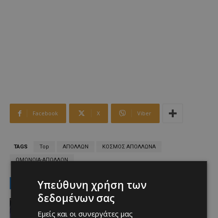
Facebook
X
Viber
TAGS
Top
ΑΠΟΛΛΩΝ
ΚΟΣΜΟΣ ΑΠΟΛΛΩΝΑ
ΟΜΟΝΟΙΑ-ΑΠΟΛΛΩΝ
Υπεύθυνη χρήση των
LATEST NEWS
δεδομένων σας
Αθλητικά
Aνακοινώθηκε το deal που
Εμείς και οι συνεργάτες μας