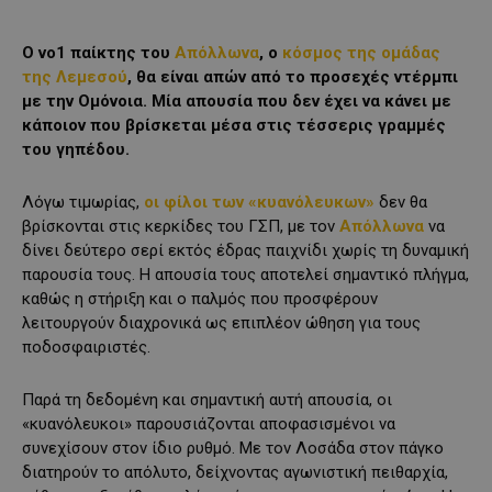
Ο νο1 παίκτης του
Απόλλωνα
, ο
κόσμος της ομάδας
της Λεμεσού
, θα είναι απών από το προσεχές ντέρμπι
με την Ομόνοια. Μία απουσία που δεν έχει να κάνει με
κάποιον που βρίσκεται μέσα στις τέσσερις γραμμές
του γηπέδου.
Λόγω τιμωρίας,
οι φίλοι των «κυανόλευκων»
δεν θα
βρίσκονται στις κερκίδες του ΓΣΠ, με τον
Απόλλωνα
να
δίνει δεύτερο σερί εκτός έδρας παιχνίδι χωρίς τη δυναμική
παρουσία τους. Η απουσία τους αποτελεί σημαντικό πλήγμα,
καθώς η στήριξη και ο παλμός που προσφέρουν
λειτουργούν διαχρονικά ως επιπλέον ώθηση για τους
ποδοσφαιριστές.
Παρά τη δεδομένη και σημαντική αυτή απουσία, οι
«κυανόλευκοι» παρουσιάζονται αποφασισμένοι να
συνεχίσουν στον ίδιο ρυθμό. Με τον Λοσάδα στον πάγκο
διατηρούν το απόλυτο, δείχνοντας αγωνιστική πειθαρχία,