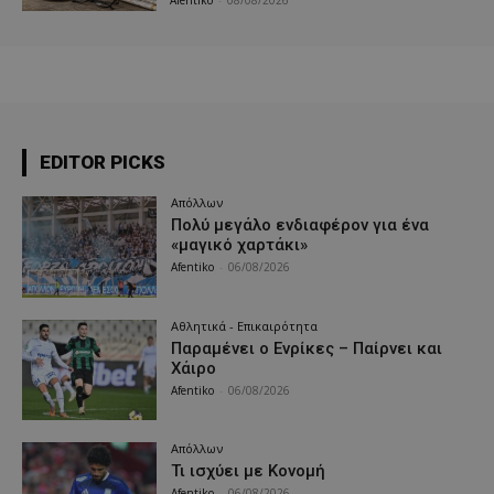
Afentiko
-
08/08/2026
EDITOR PICKS
Απόλλων
Πολύ μεγάλο ενδιαφέρον για ένα
«μαγικό χαρτάκι»
Afentiko
-
06/08/2026
Αθλητικά - Επικαιρότητα
Παραμένει ο Ενρίκες – Παίρνει και
Χάιρο
Afentiko
-
06/08/2026
Απόλλων
Τι ισχύει με Κονομή
Afentiko
-
06/08/2026