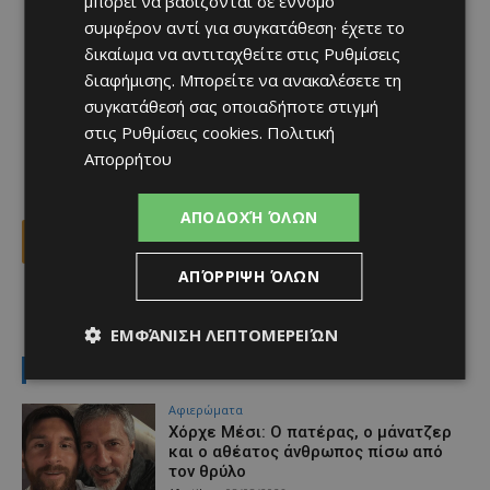
μπορεί να βασίζονται σε έννομο
συμφέρον αντί για συγκατάθεση· έχετε το
δικαίωμα να αντιταχθείτε στις
Ρυθμίσεις
διαφήμισης
. Μπορείτε να ανακαλέσετε τη
συγκατάθεσή σας οποιαδήποτε στιγμή
στις
Ρυθμίσεις cookies
.
Πολιτική
Απορρήτου
ΑΠΟΔΟΧΉ ΌΛΩΝ
Facebook
X
Viber
ΑΠΌΡΡΙΨΗ ΌΛΩΝ
TAGS
Top
ΕΜΦΆΝΙΣΗ ΛΕΠΤΟΜΕΡΕΙΏΝ
LATEST NEWS
Aφιερώματα
Χόρχε Μέσι: Ο πατέρας, ο μάνατζερ
και ο αθέατος άνθρωπος πίσω από
τον θρύλο