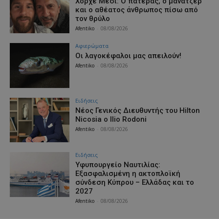
Χόρχε Μέσι: Ο πατέρας, ο μάνατζερ
και ο αθέατος άνθρωπος πίσω από
τον θρύλο
Afentiko
-
08/08/2026
Aφιερώματα
Οι λαγοκέφαλοι μας απειλούν!
Afentiko
-
08/08/2026
Ειδήσεις
Νέος Γενικός Διευθυντής του Hilton
Nicosia ο Ilio Rodoni
Afentiko
-
08/08/2026
Ειδήσεις
Υφυπουργείο Ναυτιλίας:
Εξασφαλισμένη η ακτοπλοϊκή
σύνδεση Κύπρου – Ελλάδας και το
2027
Afentiko
-
08/08/2026