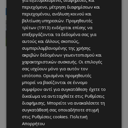
για εξατομικευμένες διαφημίσεις και
περιεχόμενο, μέτρηση διαφημίσεων και
LATEST NEWS
περιεχομένου, ανάλυση κοινού και
βελτίωση υπηρεσιών.
Προμηθευτές
Αθλητικά - Επικαιρότητα
τρίτων (1913)
ενδέχεται επίσης να
Παραμένει ο Ενρίκες – Παίρνει και
Χάιρο
επεξεργάζονται τα δεδομένα σας για
Afentiko
-
06/08/2026
αυτούς και άλλους σκοπούς,
συμπεριλαμβανομένης της χρήσης
ακριβών δεδομένων γεωεντοπισμού και
χαρακτηριστικών συσκευής. Οι επιλογές
σας ισχύουν μόνο για αυτόν τον
ιστότοπο. Ορισμένοι προμηθευτές
μπορεί να βασίζονται σε έννομο
συμφέρον αντί για συγκατάθεση· έχετε το
δικαίωμα να αντιταχθείτε στις
Ρυθμίσεις
διαφήμισης
. Μπορείτε να ανακαλέσετε τη
συγκατάθεσή σας οποιαδήποτε στιγμή
στις
Ρυθμίσεις cookies
.
Πολιτική
Απορρήτου