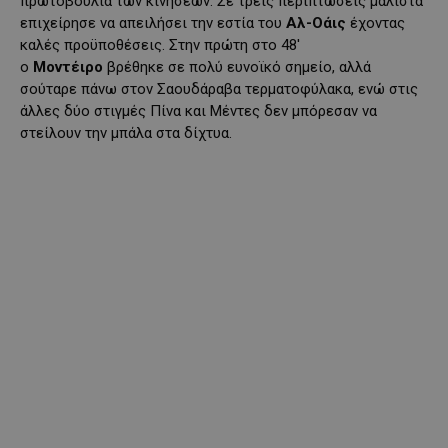
πρωτοβουλία των κινήσεων. Σε τρεις περιπτώσεις μάλιστα
επιχείρησε να απειλήσει την εστία του
Αλ-Οάις
έχοντας
καλές προϋποθέσεις. Στην πρώτη στο 48′
ο
Μοντέιρο
βρέθηκε σε πολύ ευνοϊκό σημείο, αλλά
σούταρε πάνω στον Σαουδάραβα τερματοφύλακα, ενώ στις
άλλες δύο στιγμές Πίνα και Μέντες δεν μπόρεσαν να
στείλουν την μπάλα στα δίχτυα.