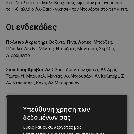
Στο 75ο λεπτό οι Μπλε Καρχαρίες έφτασαν μια ανάσα από
το 1-0, αλλά ο Αλ-Οάις «νίκησε» τον Ντουάρτε στο τετ α τετ.
Οι ενδεκάδες
Πράσινο Ακρωτήρι
: Βοζίνια, Πίνα, Λόπες, Μπόρζες,
Πάουλο, Λενίνι, Μέντες, Ντουάρτε, Μοντέιρο, Σεμέδο,
Λιβραμέντο.
Σαουδική Αραβία
: Αλ Οβαΐς, Αμπντουλχαμίντ, Αλ Αμρί,
Ταμπακτί, Μπουσάλ, Μαντάς, Αλ Νταουσάρι, Αλ Καϊμπάρι, Σ.
Αλ Νταουσάρι, Κάνο, Αλ Μπουραϊκάν.
πηγή: sportal.gr
Υπεύθυνη χρήση των
δεδομένων σας
Εμείς και οι συνεργάτες μας