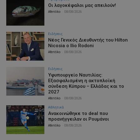
Οι λαγοκέφαλοι μας απειλούν!
Afentiko
-
08/08/2026
Ειδήσεις
Νέος Γενικός Διευθυντής του Hilton
Nicosia ο Ilio Rodoni
Afentiko
-
08/08/2026
Ειδήσεις
Υφυπουργείο Ναυτιλίας:
Εξασφαλισμένη η ακτοπλοϊκή
σύνδεση Κύπρου – Ελλάδας και το
2027
Afentiko
-
08/08/2026
Αθλητικά
Aνακοινώθηκε το deal που
προανήγγειλαν οι Ρουμάνοι
Afentiko
-
08/08/2026