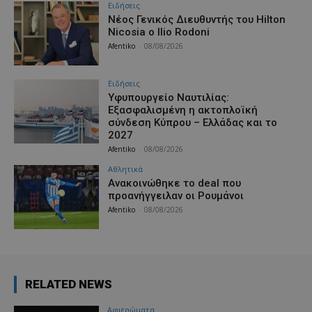
Ειδήσεις
Νέος Γενικός Διευθυντής του Hilton
Nicosia ο Ilio Rodoni
Afentiko
-
08/08/2026
Ειδήσεις
Υφυπουργείο Ναυτιλίας:
Εξασφαλισμένη η ακτοπλοϊκή
σύνδεση Κύπρου – Ελλάδας και το
2027
Afentiko
-
08/08/2026
Αθλητικά
Aνακοινώθηκε το deal που
προανήγγειλαν οι Ρουμάνοι
Afentiko
-
08/08/2026
RELATED NEWS
Aφιερώματα