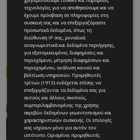
χρησιμοποιούμε cookies και παρόμοιες
τεχνολογίες για να αποθηκεύουμε και να
έχουμε πρόσβαση σε πληροφορίες στη
συσκευή σας και να επεξεργαζόμαστε
προσωπικά δεδομένα, όπως τη
διεύθυνση IP σας, μοναδικά
αναγνωριστικά και δεδομένα περιήγησης,
για εξατομικευμένες διαφημίσεις και
περιεχόμενο, μέτρηση διαφημίσεων και
περιεχομένου, ανάλυση κοινού και
Facebook
X
Viber
βελτίωση υπηρεσιών.
Προμηθευτές
τρίτων (1913)
ενδέχεται επίσης να
επεξεργάζονται τα δεδομένα σας για
TAGS
Top
αυτούς και άλλους σκοπούς,
συμπεριλαμβανομένης της χρήσης
LATEST NEWS
ακριβών δεδομένων γεωεντοπισμού και
χαρακτηριστικών συσκευής. Οι επιλογές
Aφιερώματα
Οι λαγοκέφαλοι μας απειλούν!
σας ισχύουν μόνο για αυτόν τον
Afentiko
-
08/08/2026
ιστότοπο. Ορισμένοι προμηθευτές