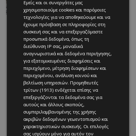
Terra Cypria και BirdLife
Εμείς και οι συνεργάτες μας
συμμερίζονται τις ανησυχίες: «Κάθε
χρησιμοποιούμε cookies και παρόμοιες
νέα ανάπτυξη απαιτεί ιδιαίτερη
τεχνολογίες για να αποθηκεύουμε και να
προσοχή»
Afentiko
-
07/08/2026
έχουμε πρόσβαση σε πληροφορίες στη
συσκευή σας και να επεξεργαζόμαστε
προσωπικά δεδομένα, όπως τη
διεύθυνση IP σας, μοναδικά
αναγνωριστικά και δεδομένα περιήγησης,
για εξατομικευμένες διαφημίσεις και
περιεχόμενο, μέτρηση διαφημίσεων και
περιεχομένου, ανάλυση κοινού και
βελτίωση υπηρεσιών.
Προμηθευτές
τρίτων (1913)
ενδέχεται επίσης να
επεξεργάζονται τα δεδομένα σας για
αυτούς και άλλους σκοπούς,
συμπεριλαμβανομένης της χρήσης
ακριβών δεδομένων γεωεντοπισμού και
χαρακτηριστικών συσκευής. Οι επιλογές
σας ισχύουν μόνο για αυτόν τον