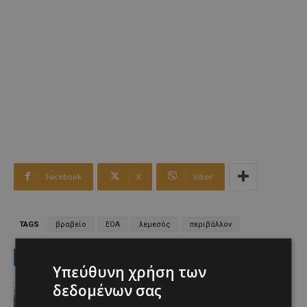
Facebook
X
Viber
TAGS
βραβείο
ΕΟΑ
λεμεσός
περιβάλλον
LATEST NEWS
Υπεύθυνη χρήση των
Ειδήσεις
δεδομένων σας
ΚΕΡΑΙΕΣ ΣΤΙΣ ΒΡΕΤΑΝΙΚΕΣ ΒΑΣΕΙΣ –