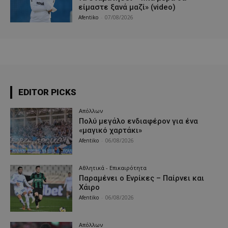
είμαστε ξανά μαζί» (video)
Afentiko
-
07/08/2026
EDITOR PICKS
Απόλλων
Πολύ μεγάλο ενδιαφέρον για ένα
«μαγικό χαρτάκι»
Afentiko
-
06/08/2026
Αθλητικά - Επικαιρότητα
Παραμένει ο Ενρίκες – Παίρνει και
Χάιρο
Afentiko
-
06/08/2026
Απόλλων