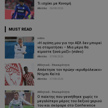
Τι ισχύει με Κονομή
Afentiko
-
06/08/2026
MUST READ
video
«Η αγάπη μου για την ΑΕΛ δεν μπορεί
να σταματήσει – Μια μέρα θα
είμαστε ξανά μαζί» (video)
Afentiko
-
07/08/2026
Αθλητικά - Επικαιρότητα
Απέκτησε τον πρώην «ερυθρόλευκο»
Ντίμπι Κεϊτά
Afentiko
-
07/08/2026
Αθλητικά - Επικαιρότητα
Ο παίκτης που γεννήθηκε χωρίς το
μεγαλύτερο μέρος του δεξιού χεριού
του και σκόραρε στο Conference