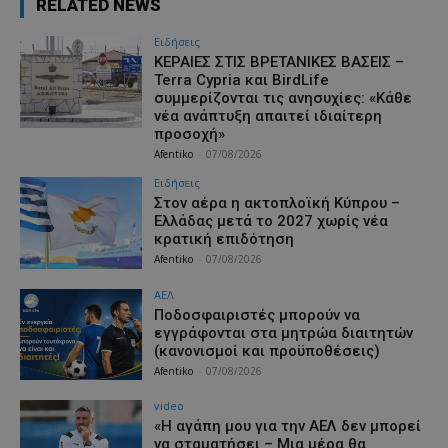
RELATED NEWS
Ειδήσεις
ΚΕΡΑΙΕΣ ΣΤΙΣ ΒΡΕΤΑΝΙΚΕΣ ΒΑΣΕΙΣ –
Terra Cypria και BirdLife
συμμερίζονται τις ανησυχίες: «Κάθε
νέα ανάπτυξη απαιτεί ιδιαίτερη
προσοχή»
Afentiko
-
07/08/2026
Ειδήσεις
Στον αέρα η ακτοπλοϊκή Κύπρου –
Ελλάδας μετά το 2027 χωρίς νέα
κρατική επιδότηση
Afentiko
-
07/08/2026
ΑΕΛ
Ποδοσφαιριστές μπορούν να
εγγράφονται στα μητρώα διαιτητών
(κανονισμοί και προϋποθέσεις)
Afentiko
-
07/08/2026
video
«Η αγάπη μου για την ΑΕΛ δεν μπορεί
να σταματήσει – Μια μέρα θα