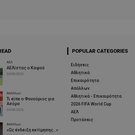
READ
POPULAR CATEGORIES
ΑΕΛ
Ειδήσεις
ΑΕΛίστας ο Καφού
Αθλητικά
06/08/2026
Επικαιρότητα
Απόλλων
Απόλλων
Αθλητικά - Επικαιρότητα
Τι είπε ο Φανούριος για
Ασόρο
2026 FIFA World Cup
06/08/2026
ΑΕΛ
Προτάσεις
Απόλλων
«Ως ένδειξη εκτίμησης…»