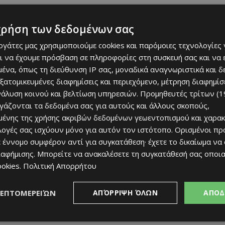
χρήση των δεδομένων σας
εργάτες μας χρησιμοποιούμε cookies και παρόμοιες τεχνολογίες 
ι να έχουμε πρόσβαση σε πληροφορίες στη συσκευή σας και να
ένα, όπως τη διεύθυνση IP σας, μοναδικά αναγνωριστικά και 
ρμαρισμένη ομάδα στον κόσμο θεωρείται η Σαμπάχ, η
εξατομικευμένες διαφημίσεις και περιεχόμενο, μέτρηση διαφημίσ
το πρωτάθλημα του Αζερμπαϊτζάν. Στον πάγκο της
νάλυση κοινού και βελτίωση υπηρεσιών.
Προμηθευτές τρίτων (1
σμά του από την Ομόνοια, Βάλντας Νταμπράουσκας, ο
ργάζονται τα δεδομένα σας για αυτούς και άλλους σκοπούς,
ι ένα σύνολο που οδεύει προς τον πρώτο τίτλο στην
ένης της χρήσης ακριβών δεδομένων γεωεντοπισμού και χαρακ
σκήπτρα από την Καραμπάχ.
ιλογές σας ισχύουν μόνο για αυτόν τον ιστότοπο. Ορισμένοι πρ
 έννομο συμφέρον αντί για συγκατάθεση· έχετε το δικαίωμα να
εί ο
Απόλλωνας
με τις εννέα διαδοχικές επιτυχίες,
ιαφήμισης
. Μπορείτε να ανακαλέσετε τη συγκατάθεσή σας οποι
ασρ του Κριστιάνο Ρονάλντο, η CFR Κλουζ, η Τουν και η
ookies
.
Πολιτική Απορρήτου
ΛΕΠΤΟΜΕΡΕΙΏΝ
ΑΠΌΡΡΙΨΗ ΌΛΩΝ
ΑΠΟΔ
γεται σε αυτή τη λίστα αποδεικνύει πως η πορεία του
ίτευγμα, αλλά μια επιτυχία με διεθνή απήχηση.