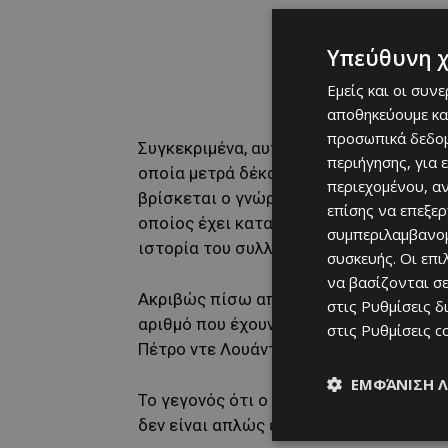
Υπεύθυνη 
Εμείς και οι συν
αποθηκεύουμε κα
προσωπικά δεδομ
Συγκεκριμένα, αυτή τη στιγμή η πιο φο
περιήγησης, για 
οποία μετρά δέκα συνεχόμενες νίκες σ
περιεχομένου, α
βρίσκεται ο γνώριμός μας από το πέρα
επίσης να επεξε
οποίος έχει καταφέρει να δημιουργήσε
συμπεριλαμβανομ
ιστορία του συλλόγου, παίρνοντας τα 
συσκευής. Οι επ
να βασίζονται σε
Ακριβώς πίσω από τη Σαμπάχ ακολουθ
στις
Ρυθμίσεις δ
αριθμό που έχουν επίσης πετύχει η Αλ Ν
στις
Ρυθμίσεις c
Πέτρο ντε Λουάντα.
ΕΜΦΆΝΙΣΗ 
Το γεγονός ότι ο
Απόλλωνας
συγκαταλέ
δεν είναι απλώς ένα… εντός συνόρων επ