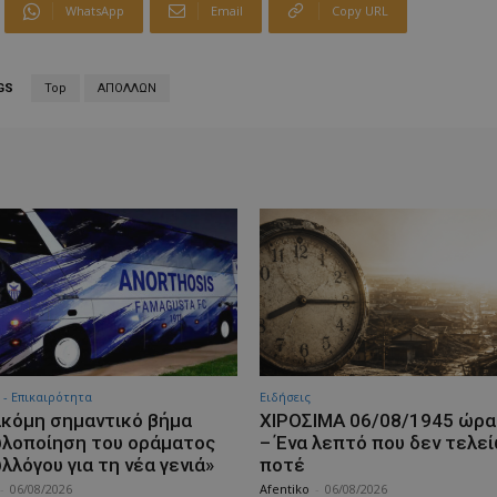
WhatsApp
Email
Copy URL
GS
Top
ΑΠΟΛΛΩΝ
 - Επικαιρότητα
Ειδήσεις
ακόμη σημαντικό βήμα
ΧΙΡΟΣΙΜΑ 06/08/1945 ώρα
υλοποίηση του οράματος
– Ένα λεπτό που δεν τελε
λλόγου για τη νέα γενιά»
ποτέ
-
06/08/2026
Afentiko
-
06/08/2026