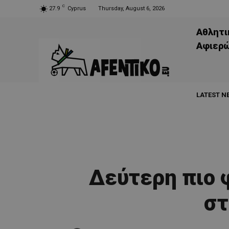
C
27.9
Cyprus
Thursday, August 6, 2026
Αθλητι
Aφιερ
LATEST N
Δεύτερη πιο 
στ