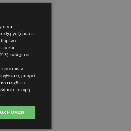
για να
 επεξεργαζόμαστε
δεδομένα
εων και
913)
ενδέχεται
τηριστικών
ομηθευτές μπορεί
 αντιταχθείτε
αδήποτε στιγμή
ΟΧΉ ΌΛΩΝ