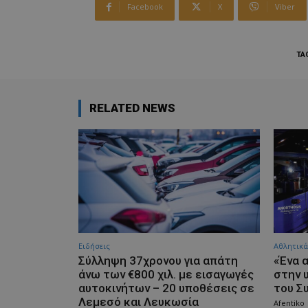
Facebook
X
Viber
TA
RELATED NEWS
Ειδήσεις
Αθλητικά
Σύλληψη 37χρονου για απάτη
«Ένα 
άνω των €800 χιλ. με εισαγωγές
στην 
αυτοκινήτων – 20 υποθέσεις σε
του Συ
Λεμεσό και Λευκωσία
Afentiko