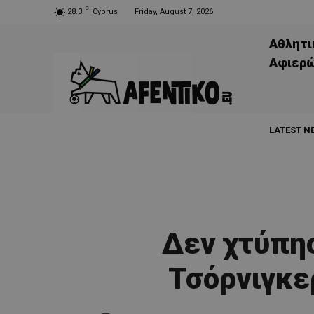
C
28.3
Cyprus
Friday, August 7, 2026
Αθλητι
Aφιερ
LATEST N
Δεν χτύπησ
Τσόρνιγκερ