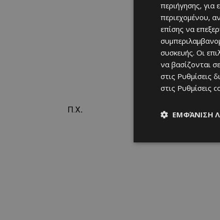
περιήγησης, για 
περιεχομένου, α
επίσης να επεξε
συμπεριλαμβανομ
συσκευής. Οι επ
να βασίζονται σε
στις
Ρυθμίσεις δ
στις
Ρυθμίσεις c
Π.Χ
.
ΕΜΦΆΝΙΣΗ 