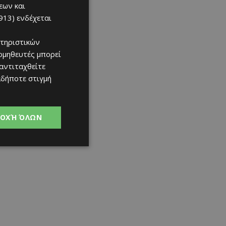
εων και
913)
ενδέχεται
τηριστικών
ομηθευτές μπορεί
 αντιταχθείτε
αδήποτε στιγμή
ΟΧΉ ΌΛΩΝ