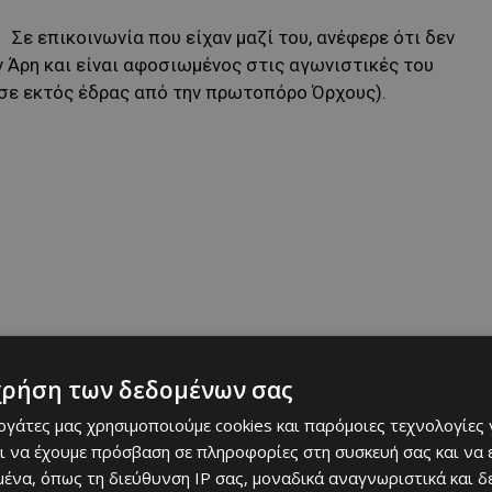
Σε επικοινωνία που είχαν μαζί του, ανέφερε ότι δεν
Άρη και είναι αφοσιωμένος στις αγωνιστικές του
σε εκτός έδρας από την πρωτοπόρο Όρχους).
 Απόλλωνα, στην παρούσα φάση ο «Τσόρνι», δεν είναι
χρήση των δεδομένων σας
α δουλέψει ξανά στο νησί.
εργάτες μας χρησιμοποιούμε cookies και παρόμοιες τεχνολογίες 
ι να έχουμε πρόσβαση σε πληροφορίες στη συσκευή σας και να
ένα, όπως τη διεύθυνση IP σας, μοναδικά αναγνωριστικά και 