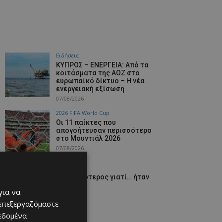
Ειδήσεις
ΚΥΠΡΟΣ – ΕΝΕΡΓΕΙΑ: Από τα
κοιτάσματα της ΑΟΖ στο
ευρωπαϊκό δίκτυο – Η νέα
ενεργειακή εξίσωση
07/08/2026
2026 FIFA World Cup
Οι 11 παίκτες που
απογοήτευσαν περισσότερο
στο Μουντιάλ 2026
07/08/2026
Αθλητικά
Πολυτιμότερος γιατί… ήταν
παντού!
για να
07/08/2026
 επεξεργαζόμαστε
δεδομένα