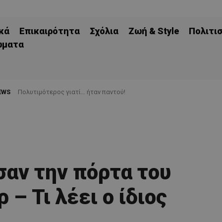
κά
Επικαιρότητα
Σχόλια
Ζωή & Style
Πολιτι
ώματα
EWS
Πολυτιμότερος γιατί… ήταν παντού!
αν την πόρτα του
 – Τι λέει ο ίδιος