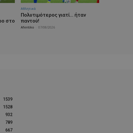
Αθλητικά
Πολυτιμότερος γιατί… ήταν
ρο στο
παντού!
Afentiko
-
07/08/2026
1539
1528
932
789
667