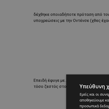
δέχθηκε οποιαδήποτε πρόταση από τον 
υποχρεώσεις με την Οντένσε (χθες έχα
Επειδή έφυγε με… άδοξο τρόπο από τον
Υπεύθυνη 
τόσο ζεστός στο ενδεχόμενο να έλθει ν
Εμείς και οι συν
αποθηκεύουμε κα
προσωπικά δεδομ