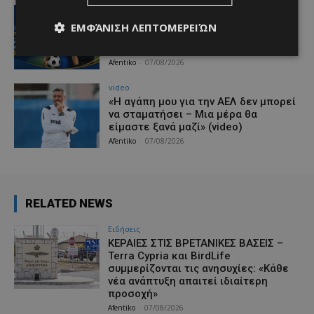
ΑΕΛ
Ποδοσφαιριστές μπορούν να
ΕΜΦΆΝΙΣΗ ΛΕΠΤΟΜΕΡΕΙΏΝ
εγγράφονται στα μητρώα διαιτητών
(κανονισμοί και προϋποθέσεις)
Afentiko
-
07/08/2026
video
«Η αγάπη μου για την ΑΕΛ δεν μπορεί
να σταματήσει – Μια μέρα θα
είμαστε ξανά μαζί» (video)
Afentiko
-
07/08/2026
RELATED NEWS
Ειδήσεις
ΚΕΡΑΙΕΣ ΣΤΙΣ ΒΡΕΤΑΝΙΚΕΣ ΒΑΣΕΙΣ –
Terra Cypria και BirdLife
συμμερίζονται τις ανησυχίες: «Κάθε
νέα ανάπτυξη απαιτεί ιδιαίτερη
προσοχή»
Afentiko
-
07/08/2026