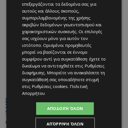
επεξεργάζονται τα δεδομένα σας για
αυτούς και άλλους σκοπούς,
συμπεριλαμβανομένης της χρήσης
ακριβών δεδομένων γεωεντοπισμού και
χαρακτηριστικών συσκευής. Οι επιλογές
σας ισχύουν μόνο για αυτόν τον
ιστότοπο. Ορισμένοι προμηθευτές
μπορεί να βασίζονται σε έννομο
συμφέρον αντί για συγκατάθεση· έχετε το
δικαίωμα να αντιταχθείτε στις
Ρυθμίσεις
διαφήμισης
. Μπορείτε να ανακαλέσετε τη
συγκατάθεσή σας οποιαδήποτε στιγμή
στις
Ρυθμίσεις cookies
.
Πολιτική
Απορρήτου
Ειδήσεις
Στον αέρα η ακτοπλοϊκή Κύπρου –
ΑΠΟΔΟΧΉ ΌΛΩΝ
Ελλάδας μετά το 2027 χωρίς νέα
κρατική επιδότηση
Afentiko
-
07/08/2026
ΑΠΌΡΡΙΨΗ ΌΛΩΝ