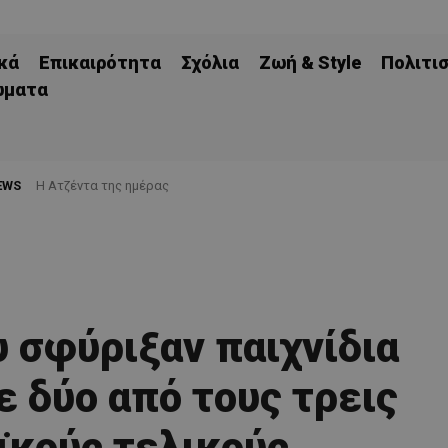
κά
Επικαιρότητα
Σχόλια
Ζωή & Style
Πολιτι
ώματα
EWS
Η Ατζέντα της ημέρας
Ένας Γκιέ από την Σενεγάλη ίσως έλθει στην Λεμεσό (ΔΗΜΟΣΙΕΥΜ
υ σφύριξαν παιχνίδια
ε δύο από τους τρεις
κούς τελικούς