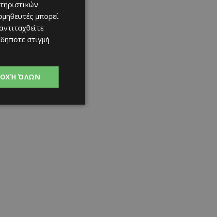
τηριστικών
ομηθευτές μπορεί
 αντιταχθείτε
αδήποτε στιγμή
ΟΧΉ ΌΛΩΝ