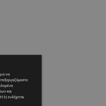
για να
 επεξεργαζόμαστε
δεδομένα
εων και
913)
ενδέχεται