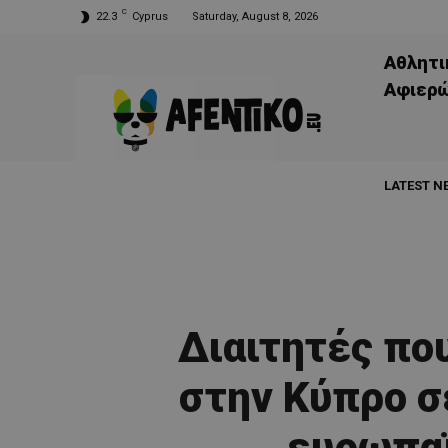
C
22.3
Cyprus
Saturday, August 8, 2026
Αθλητι
Aφιερ
LATEST N
Διαιτητές πο
στην Κύπρο σ
ευρωπαϊ