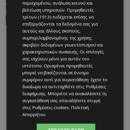
Αθλητικά - Επικαιρότητα
περιεχομένου, ανάλυση κοινού και
Πότε θα διεξαχθεί το Super Cup –
βελτίωση υπηρεσιών.
Προμηθευτές
Όλες οι πληροφορίες
τρίτων (1913)
ενδέχεται επίσης να
Afentiko
-
10/08/2026
επεξεργάζονται τα δεδομένα σας για
αυτούς και άλλους σκοπούς,
συμπεριλαμβανομένης της χρήσης
ακριβών δεδομένων γεωεντοπισμού και
χαρακτηριστικών συσκευής. Οι επιλογές
σας ισχύουν μόνο για αυτόν τον
ιστότοπο. Ορισμένοι προμηθευτές
μπορεί να βασίζονται σε έννομο
συμφέρον αντί για συγκατάθεση· έχετε το
δικαίωμα να αντιταχθείτε στις
Ρυθμίσεις
διαφήμισης
. Μπορείτε να ανακαλέσετε τη
συγκατάθεσή σας οποιαδήποτε στιγμή
στις
Ρυθμίσεις cookies
.
Πολιτική
Απορρήτου
ΑΠΟΔΟΧΉ ΌΛΩΝ