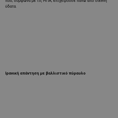
που, σύμφωνα με τις ΗΠΑ, επιχειρούσε πάνω από διεθνή
ύδατα.
Ιρανική απάντηση με βαλλιστικό πύραυλο