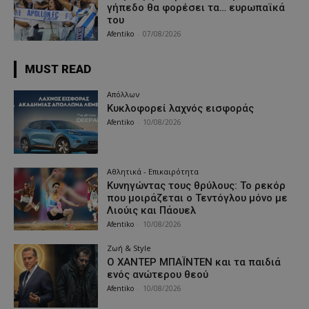
γήπεδο θα φορέσει τα… ευρωπαϊκά
του
Afentiko
-
07/08/2026
MUST READ
Απόλλων
Κυκλοφορεί λαχνός εισφοράς
Afentiko
-
10/08/2026
Αθλητικά - Επικαιρότητα
Κυνηγώντας τους θρύλους: Το ρεκόρ
που μοιράζεται ο Τεντόγλου μόνο με
Λιούις και Πάουελ
Afentiko
-
10/08/2026
Ζωή & Style
Ο ΧΑΝΤΕΡ ΜΠΑΪΝΤΕΝ και τα παιδιά
ενός ανώτερου θεού
Afentiko
-
10/08/2026