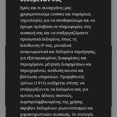
Εμείς και οι συνεργάτες μας
Signature πιάτο: Spare ribs
χρησιμοποιούμε cookies και παρόμοιες
Μέσο κόστος/άτομο: €15–€30
τεχνολογίες για να αποθηκεύουμε και να
έχουμε πρόσβαση σε πληροφορίες στη
Διεύθυνση: Ariadnis 5, Μουτταγιάκα 4531
συσκευή σας και να επεξεργαζόμαστε
Τηλέφωνο: 25 770000
προσωπικά δεδομένα, όπως τη
διεύθυνση IP σας, μοναδικά
αναγνωριστικά και δεδομένα περιήγησης,
για εξατομικευμένες διαφημίσεις και
περιεχόμενο, μέτρηση διαφημίσεων και
περιεχομένου, ανάλυση κοινού και
βελτίωση υπηρεσιών.
Προμηθευτές
τρίτων (1913)
ενδέχεται επίσης να
επεξεργάζονται τα δεδομένα σας για
αυτούς και άλλους σκοπούς,
συμπεριλαμβανομένης της χρήσης
ακριβών δεδομένων γεωεντοπισμού και
χαρακτηριστικών συσκευής. Οι επιλογές
Λιβανέζικη – Cedars Lebanese Restaurant