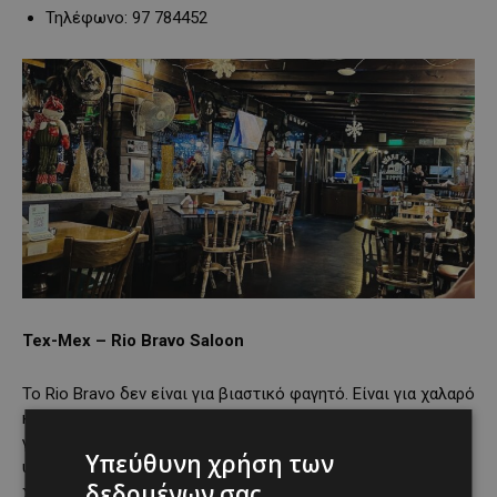
Τηλέφωνο: 97 784452
Tex-Mex – Rio Bravo Saloon
Το Rio Bravo δεν είναι για βιαστικό φαγητό. Είναι για χαλαρό
κλίμα, παρέα, λίγο γέλιο και πιάτα που έρχονται
γενναιόδωρα στο τραπέζι. Tex-Mex comfort food, χωρίς
Υπεύθυνη χρήση των
υπερβολές στις τιμές και μερίδες που πραγματικά σε
δεδομένων σας
χορταίνουν.