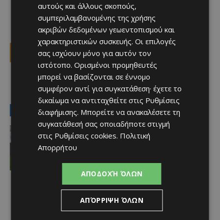
αυτούς και άλλους σκοπούς,
συμπεριλαμβανομένης της χρήσης
ακριβών δεδομένων γεωεντοπισμού και
χαρακτηριστικών συσκευής. Οι επιλογές
σας ισχύουν μόνο για αυτόν τον
Facebook
X
Viber
ιστότοπο. Ορισμένοι προμηθευτές
μπορεί να βασίζονται σε έννομο
συμφέρον αντί για συγκατάθεση· έχετε το
TAGS
διεθνής τύπος
κόσμος
δικαίωμα να αντιταχθείτε στις
Ρυθμίσεις
LATEST NEWS
διαφήμισης
. Μπορείτε να ανακαλέσετε τη
συγκατάθεσή σας οποιαδήποτε στιγμή
Αθλητικά - Επικαιρότητα
στις
Ρυθμίσεις cookies
.
Πολιτική
Παραμένει ο Ενρίκες – Παίρνει και
Απορρήτου
Χάιρο
Afentiko
-
06/08/2026
ΑΠΟΔΟΧΉ ΌΛΩΝ
ΑΠΌΡΡΙΨΗ ΌΛΩΝ