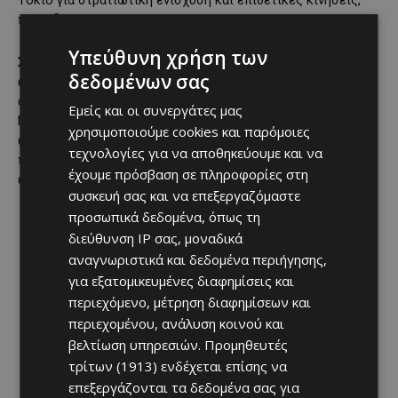
Τόκιο για στρατιωτική ενίσχυση και επιθετικές κινήσεις,
προειδοποιώντας ότι θα προστατεύσει την κυριαρχία του.
Υπεύθυνη χρήση των
Συνολικά, ο διεθνής Τύπος καταλήγει ότι ο κόσμος
δεδομένων σας
εισέρχεται σε περίοδο βαθιάς αβεβαιότητας: η
αποσταθεροποίηση στη Μέση Ανατολή, οι τριγμοί στο
Εμείς και οι συνεργάτες μας
ΝΑΤΟ, η κατάρρευση μηχανισμών πυρηνικού ελέγχου και οι
χρησιμοποιούμε cookies και παρόμοιες
εντάσεις στην Ασία συγκροτούν ένα νέο γεωπολιτικό
τεχνολογίες για να αποθηκεύουμε και να
περιβάλλον, λιγότερο προβλέψιμο και σαφώς πιο
έχουμε πρόσβαση σε πληροφορίες στη
επικίνδυνο από τις προηγούμενες δεκαετίες.
συσκευή σας και να επεξεργαζόμαστε
προσωπικά δεδομένα, όπως τη
διεύθυνση IP σας, μοναδικά
αναγνωριστικά και δεδομένα περιήγησης,
για εξατομικευμένες διαφημίσεις και
περιεχόμενο, μέτρηση διαφημίσεων και
περιεχομένου, ανάλυση κοινού και
βελτίωση υπηρεσιών.
Προμηθευτές
τρίτων (1913)
ενδέχεται επίσης να
επεξεργάζονται τα δεδομένα σας για