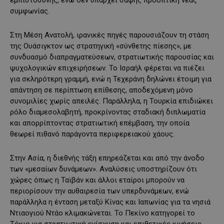
εμπιστοσύνης, ενώ δεν υπάρχει σαφής προοπτική νέας
συμφωνίας.
Στη Μέση Ανατολή, ιρανικές πηγές παρουσιάζουν τη στάση
της Ουάσιγκτον ως στρατηγική «σύνθετης πίεσης», με
συνδυασμό διαπραγματεύσεων, στρατιωτικής παρουσίας και
ψυχολογικών επιχειρήσεων. Το Ισραήλ φέρεται να πιέζει
για σκληρότερη γραμμή, ενώ η Τεχεράνη δηλώνει έτοιμη για
απάντηση σε περίπτωση επίθεσης, αποδεχόμενη μόνο
συνομιλίες χωρίς απειλές. Παράλληλα, η Τουρκία επιδιώκει
ρόλο διαμεσολαβητή, προκρίνοντας σταδιακή διπλωματία
και απορρίπτοντας στρατιωτική επέμβαση, την οποία
θεωρεί πιθανό παράγοντα περιφερειακού χάους.
Στην Ασία, η διεθνής τάξη επηρεάζεται και από την άνοδο
των «μεσαίων δυνάμεων». Αναλύσεις υποστηρίζουν ότι
χώρες όπως η Ταϊβάν και άλλοι εταίροι μπορούν να
περιορίσουν την αυθαιρεσία των υπερδυνάμεων, ενώ
παράλληλα η ένταση μεταξύ Κίνας και Ιαπωνίας για τα νησιά
Ντιαογιού Ντάο κλιμακώνεται. Το Πεκίνο κατηγορεί το