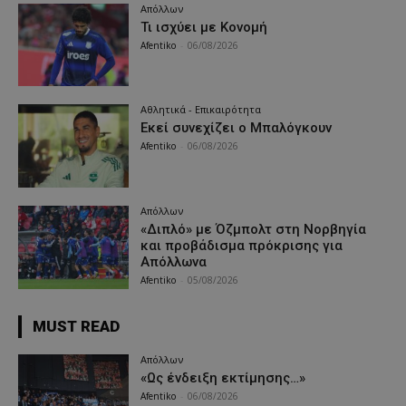
Απόλλων
Τι ισχύει με Κονομή
Afentiko
-
06/08/2026
Αθλητικά - Επικαιρότητα
Εκεί συνεχίζει ο Μπαλόγκουν
Afentiko
-
06/08/2026
Απόλλων
«Διπλό» με Όζμπολτ στη Νορβηγία
και προβάδισμα πρόκρισης για
Απόλλωνα
Afentiko
-
05/08/2026
MUST READ
Απόλλων
«Ως ένδειξη εκτίμησης…»
Afentiko
-
06/08/2026