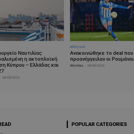
Αθλητικά
υργείο Ναυτιλίας:
Aνακοινώθηκε το deal που
αλισμένη η ακτοπλοϊκή
προανήγγειλαν οι Ρουμάνοι
ση Κύπρου – Ελλάδας και
Afentiko
-
08/08/2026
27
-
08/08/2026
READ
POPULAR CATEGORIES