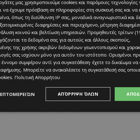
εργάτες μας χρησιμοποιούμε cookies και παρόμοιες τεχνολογίες 
ι να έχουμε πρόσβαση σε πληροφορίες στη συσκευή σας και να
ένα, όπως τη διεύθυνση IP σας, μοναδικά αναγνωριστικά και 
εξατομικευμένες διαφημίσεις και περιεχόμενο, μέτρηση διαφημίσ
νίου, οπότε αναμένεται να κατατεθούν οι προδικαστικές
νάλυση κοινού και βελτίωση υπηρεσιών.
Προμηθευτές τρίτων (1
ατηγορουμένων.
ργάζονται τα δεδομένα σας για αυτούς και άλλους σκοπούς,
ένης της χρήσης ακριβών δεδομένων γεωεντοπισμού και χαρακ
εύσεις επί των ενστάσεων.
ιλογές σας ισχύουν μόνο για αυτόν τον ιστότοπο. Ορισμένοι πρ
 έννομο συμφέρον αντί για συγκατάθεση· έχετε το δικαίωμα να
ιαφήμισης
. Μπορείτε να ανακαλέσετε τη συγκατάθεσή σας οποι
ookies
.
Πολιτική Απορρήτου
ιατροδικαστής Πανίκος Σταυριανός, ο πρώην
έας Ιατρόπουλος, ο πρώην υπεύθυνος του ΤΑΕ Λεμεσού
ΛΕΠΤΟΜΕΡΕΙΏΝ
ΑΠΌΡΡΙΨΗ ΌΛΩΝ
ΑΠΟΔ
 Υπαίθρου Χριστάκης Ναθαναήλ και ο πρώην υπεύθυνος
λατρών Χριστάκης Καπηλιώτης.