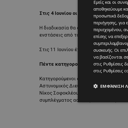
Εμείς και οι συν
αποθηκεύουμε κα
Στις 4 Ιουνίου οι ενστάσεις
προσωπικά δεδομ
περιήγησης, για 
Η διαδικασία θα συνεχιστεί στις 4 Ιου
περιεχομένου, α
ενστάσεις από τους δικηγόρους των κ
επίσης να επεξε
συμπεριλαμβανομ
Στις 11 Ιουνίου έχουν οριστεί οι αγορ
συσκευής. Οι επ
να βασίζονται σε
στις
Ρυθμίσεις δ
Πέντε κατηγορούμενοι στην υπόθεση
στις
Ρυθμίσεις c
Κατηγορούμενοι στην υπόθεση είναι ο 
Αστυνομικός Διευθυντής Λεμεσού Ανδρ
ΕΜΦΆΝΙΣΗ 
Νίκος Σοφοκλέους, ο πρώην υπεύθυνος
συμπλέγματος αστυνομικών σταθμών Π