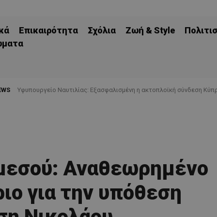
κά
Επικαιρότητα
Σχόλια
Ζωή & Style
Πολιτι
ώματα
EWS
Υφυπουργείο Ναυτιλίας: Εξασφαλισμένη η ακτοπλοϊκή σύνδεση Κύπρ
μεσού: Αναθεωρημένο
ιο για την υπόθεση
ση Νικολάου