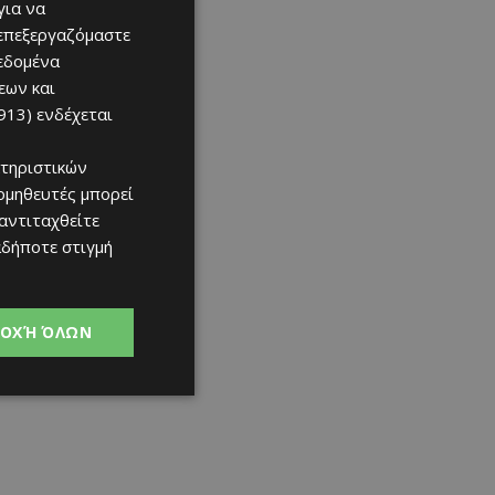
για να
 επεξεργαζόμαστε
δεδομένα
εων και
913)
ενδέχεται
τηριστικών
ομηθευτές μπορεί
 αντιταχθείτε
αδήποτε στιγμή
ΟΧΉ ΌΛΩΝ