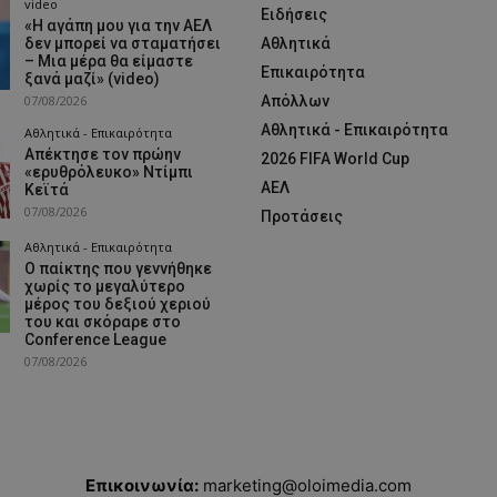
video
Ειδήσεις
«Η αγάπη μου για την ΑΕΛ
δεν μπορεί να σταματήσει
Αθλητικά
– Μια μέρα θα είμαστε
Επικαιρότητα
ξανά μαζί» (video)
07/08/2026
Απόλλων
Αθλητικά - Επικαιρότητα
Αθλητικά - Επικαιρότητα
Απέκτησε τον πρώην
2026 FIFA World Cup
«ερυθρόλευκο» Ντίμπι
ΑΕΛ
Κεϊτά
07/08/2026
Προτάσεις
Αθλητικά - Επικαιρότητα
Ο παίκτης που γεννήθηκε
χωρίς το μεγαλύτερο
μέρος του δεξιού χεριού
του και σκόραρε στο
Conference League
07/08/2026
Επικοινωνία:
marketing@oloimedia.com