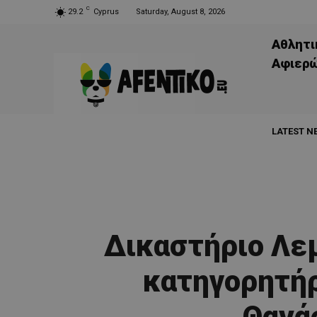
C
29.2
Cyprus
Saturday, August 8, 2026
Αθλητι
Aφιερ
LATEST N
Δικαστήριο Λε
κατηγορητήρ
Θανά