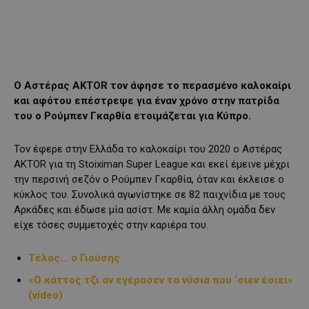
Ο Αστέρας AKTOR τον άφησε το περασμένο καλοκαίρι
και αφότου επέστρεψε για έναν χρόνο στην πατρίδα
του ο Ρούμπεν Γκαρθία ετοιμάζεται για Κύπρο.
Τον έφερε στην Ελλάδα το καλοκαίρι του 2020 ο Αστέρας
AKTOR για τη Stoiximan Super League και εκεί έμεινε μέχρι
την περσινή σεζόν ο Ρούμπεν Γκαρθία, όταν και έκλεισε ο
κύκλος του. Συνολικά αγωνίστηκε σε 82 παιχνίδια με τους
Αρκάδες και έδωσε μία ασίστ. Με καμία άλλη ομάδα δεν
είχε τόσες συμμετοχές στην καριέρα του.
Τέλος… ο Γιούσης
«Ο κάττος τζι αν εγέρασεν τα νύσια που ‘σιεν έσιει»
(video)