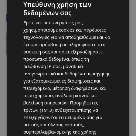
Υπεύθυνη χρήση των
ΡΟΥΜΠΕΝ ΓΚΑΡΘΙΑ
δεδομένων σας
LATEST NEWS
Εμείς και οι συνεργάτες μας
Ειδήσεις
χρησιμοποιούμε cookies και παρόμοιες
ΚΕΡΑΙΕΣ ΣΤΙΣ ΒΡΕΤΑΝΙΚΕΣ ΒΑΣΕΙΣ –
τεχνολογίες για να αποθηκεύουμε και να
Terra Cypria και BirdLife
έχουμε πρόσβαση σε πληροφορίες στη
συμμερίζονται τις ανησυχίες: «Κάθε
συσκευή σας και να επεξεργαζόμαστε
νέα ανάπτυξη απαιτεί ιδιαίτερη
προσοχή»
προσωπικά δεδομένα, όπως τη
Afentiko
-
07/08/2026
διεύθυνση IP σας, μοναδικά
αναγνωριστικά και δεδομένα περιήγησης,
για εξατομικευμένες διαφημίσεις και
περιεχόμενο, μέτρηση διαφημίσεων και
περιεχομένου, ανάλυση κοινού και
βελτίωση υπηρεσιών.
Προμηθευτές
τρίτων (1913)
ενδέχεται επίσης να
επεξεργάζονται τα δεδομένα σας για
αυτούς και άλλους σκοπούς,
συμπεριλαμβανομένης της χρήσης