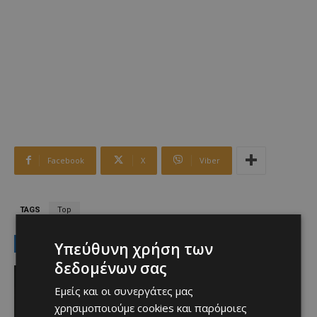
Facebook
X
Viber
TAGS
Top
LATEST NEWS
Υπεύθυνη χρήση των
δεδομένων σας
Αθλητικά
Μια συγκλονιστική εξομολόγηση του
Εμείς και οι συνεργάτες μας
Μέσι για τον πατέρα του (ΒΙΝΤΕΟ)
χρησιμοποιούμε cookies και παρόμοιες
Afentiko
-
09/08/2026