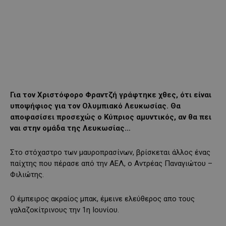
Για τον Χριστόφορο Φραντζή γράφτηκε χθες, ότι είναι
υποψήφιος για τον Ολυμπιακό Λευκωσίας. Θα
αποφασίσει προσεχώς ο Κύπριος αμυντικός, αν θα πει
ναι στην ομάδα της Λευκωσίας…
Στο στόχαστρο των μαυροπρασίνων, βρίσκεται άλλος ένας
παίχτης που πέρασε από την ΑΕΛ, ο Αντρέας Παναγιώτου –
Φιλιώτης.
O έμπειρος ακραίος μπακ, έμεινε ελεύθερος απο τους
γαλαζοκίτρινους την 1η Ιουνίου.