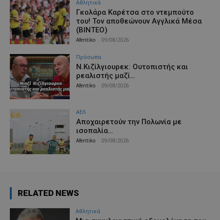
Αθλητικά
Γκολάρα Καρέτσα στο ντεμπούτο
του! Τον αποθεώνουν Αγγλικά Μέσα
(ΒΙΝΤΕΟ)
Afentiko
-
09/08/2026
Πρόσωπα
Ν.Κιζίλγιουρεκ: Ουτοπιστής και
ρεαλιστής μαζί…
Afentiko
-
09/08/2026
ΑΕΛ
Aποχαιρετούν την Πολωνία με
ισοπαλία…
Afentiko
-
09/08/2026
RELATED NEWS
Αθλητικά