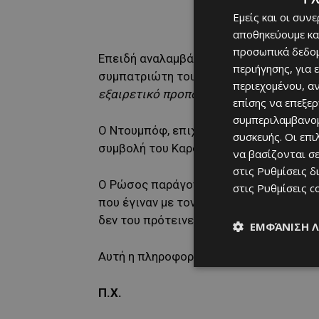
Εμείς και οι συν
αποθηκεύουμε κα
προσωπικά δεδομ
Επειδή αναλαμβάνει την Σπαρτάκ Μόσχ
περιήγησης, για 
συμπατριώτη τους πρόεδρο της Πάφου,
περιεχομένου, α
εξαιρετικό προπονητή».
επίσης να επεξε
συμπεριλαμβανομ
Ο Ντουμπόφ, επιχείρησε να προτάξει π
συσκευής. Οι επ
συμβολή του Καρσέδο, για να πετύχει «
να βασίζονται σε
στις
Ρυθμίσεις δ
Ο Ρώσος παράγοντας της Κυπριακής ομά
στις
Ρυθμίσεις c
που έγιναν με τον Ισπανό για πρόωρη ε
δεν του πρότεινε σημαντική αύξηση στ
ΕΜΦΆΝΙΣΗ 
Αυτή η πληροφορία κυκλοφορεί στα πο
Π.Χ.