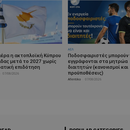
ΑΕΛ
αέρα η ακτοπλοϊκή Κύπρου
Ποδοσφαιριστές μπορούν 
άδας μετά το 2027 χωρίς
εγγράφονται στα μητρώα
ρατική επιδότηση
διαιτητών (κανονισμοί και
προϋποθέσεις)
-
07/08/2026
Afentiko
-
07/08/2026