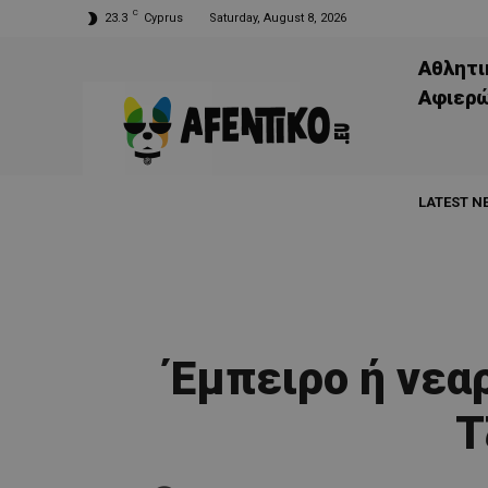
C
23.3
Cyprus
Saturday, August 8, 2026
Αθλητι
Aφιερ
LATEST N
Έμπειρο ή νεα
Τ