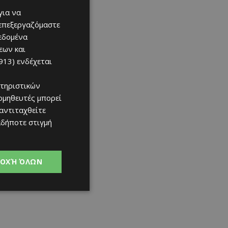
07/08/2026
για να
 επεξεργαζόμαστε
δεδομένα
εων και
913)
ενδέχεται
τηριστικών
ομηθευτές μπορεί
 αντιταχθείτε
αδήποτε στιγμή
ΟΧΉ ΌΛΩΝ