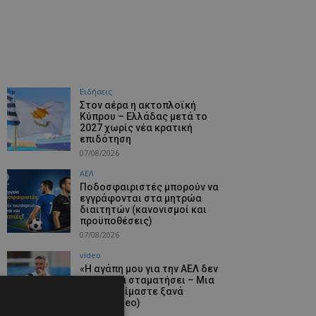
Ειδήσεις
Στον αέρα η ακτοπλοϊκή
Κύπρου – Ελλάδας μετά το
2027 χωρίς νέα κρατική
επιδότηση
07/08/2026
ΑΕΛ
Ποδοσφαιριστές μπορούν να
εγγράφονται στα μητρώα
διαιτητών (κανονισμοί και
προϋποθέσεις)
07/08/2026
video
«Η αγάπη μου για την ΑΕΛ δεν
μπορεί να σταματήσει – Μια
μέρα θα είμαστε ξανά
μαζί» (video)