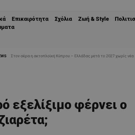
κά
Επικαιρότητα
Σχόλια
Ζωή & Style
Πολιτι
ώματα
EWS
Στον αέρα η ακτοπλοϊκή Κύπρου – Ελλάδας μετά το 2027 χωρίς νέα
ρό εξελίξιμο φέρνει ο
ζιαρέτα;