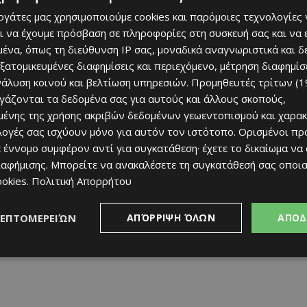
εργάτες μας χρησιμοποιούμε cookies και παρόμοιες τεχνολογίες 
ι να έχουμε πρόσβαση σε πληροφορίες στη συσκευή σας και να
ένα, όπως τη διεύθυνση IP σας, μοναδικά αναγνωριστικά και 
ας, ο Ισπανός, τηλεφώνησαν οι Ρώσοι συνάδελφοι στον
εξατομικευμένες διαφημίσεις και περιεχόμενο, μέτρηση διαφημίσ
 ο οποίος τους είπε πως
«δεν θα τον χαρακτήριζα
νάλυση κοινού και βελτίωση υπηρεσιών.
Προμηθευτές τρίτων (1
ργάζονται τα δεδομένα σας για αυτούς και άλλους σκοπούς,
ένης της χρήσης ακριβών δεδομένων γεωεντοπισμού και χαρακ
ερισσότερo την οικονομική δύναμη της ομάδας, παρά την
ιλογές σας ισχύουν μόνο για αυτόν τον ιστότοπο. Ορισμένοι πρ
θαύματα» η ομάδα τα τελευταία δυόμισι χρόνια.
 έννομο συμφέρον αντί για συγκατάθεση· έχετε το δικαίωμα να
ιαφήμισης
. Μπορείτε να ανακαλέσετε τη συγκατάθεσή σας οποι
δας, ίσως να μην το κατάλαβε, ότι στις συζητήσεις
ookies
.
Πολιτική Απορρήτου
πέκταση του συμβολαίου του (έληγε τον Μάιο του 2026),
ις απολαβές του.
ΛΕΠΤΟΜΕΡΕΙΏΝ
ΑΠΌΡΡΙΨΗ ΌΛΩΝ
ΑΠΟΔ
δοσφαιρικά στέκια της Πάφου.