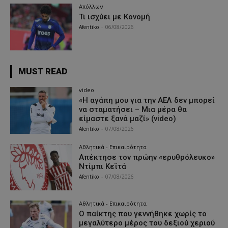
Απόλλων
Τι ισχύει με Κονομή
Afentiko
-
06/08/2026
MUST READ
video
«Η αγάπη μου για την ΑΕΛ δεν μπορεί
να σταματήσει – Μια μέρα θα
είμαστε ξανά μαζί» (video)
Afentiko
-
07/08/2026
Αθλητικά - Επικαιρότητα
Απέκτησε τον πρώην «ερυθρόλευκο»
Ντίμπι Κεϊτά
Afentiko
-
07/08/2026
Αθλητικά - Επικαιρότητα
Ο παίκτης που γεννήθηκε χωρίς το
μεγαλύτερο μέρος του δεξιού χεριού