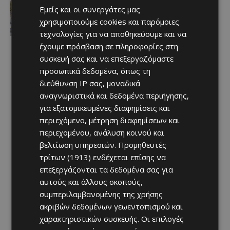
ΚΕΡΑΙΕΣ ΣΤΙΣ ΒΡΕΤΑΝΙΚΕΣ ΒΑΣΕΙΣ –
Εμείς και οι συνεργάτες μας
Terra Cypria και BirdLife
συμμερίζονται τις ανησυχίες: «Κάθε
χρησιμοποιούμε cookies και παρόμοιες
νέα ανάπτυξη απαιτεί ιδιαίτερη
τεχνολογίες για να αποθηκεύουμε και να
προσοχή»
έχουμε πρόσβαση σε πληροφορίες στη
Afentiko
-
07/08/2026
συσκευή σας και να επεξεργαζόμαστε
προσωπικά δεδομένα, όπως τη
διεύθυνση IP σας, μοναδικά
αναγνωριστικά και δεδομένα περιήγησης,
για εξατομικευμένες διαφημίσεις και
περιεχόμενο, μέτρηση διαφημίσεων και
περιεχομένου, ανάλυση κοινού και
βελτίωση υπηρεσιών.
Προμηθευτές
τρίτων (1913)
ενδέχεται επίσης να
επεξεργάζονται τα δεδομένα σας για
αυτούς και άλλους σκοπούς,
συμπεριλαμβανομένης της χρήσης
ακριβών δεδομένων γεωεντοπισμού και
χαρακτηριστικών συσκευής. Οι επιλογές