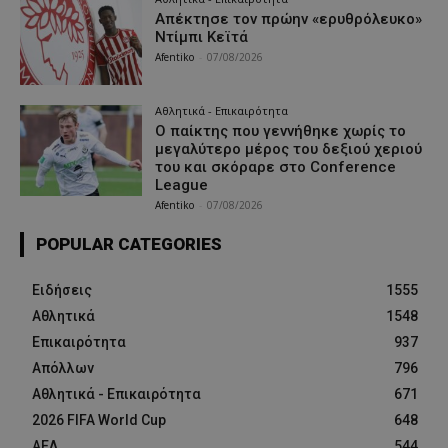
Απέκτησε τον πρώην «ερυθρόλευκο»
Ντίμπι Κεϊτά
Afentiko
-
07/08/2026
Αθλητικά - Επικαιρότητα
Ο παίκτης που γεννήθηκε χωρίς το
μεγαλύτερο μέρος του δεξιού χεριού
του και σκόραρε στο Conference
League
Afentiko
-
07/08/2026
POPULAR CATEGORIES
Ειδήσεις
1555
Αθλητικά
1548
Επικαιρότητα
937
Απόλλων
796
Αθλητικά - Επικαιρότητα
671
2026 FIFA World Cup
648
ΑΕΛ
544