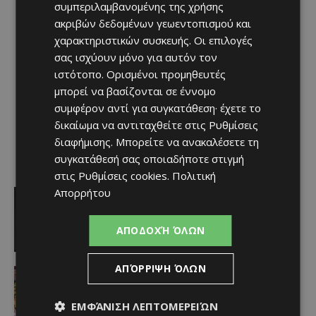
συμπεριλαμβανομένης της χρήσης
ακριβών δεδομένων γεωεντοπισμού και
χαρακτηριστικών συσκευής. Οι επιλογές
σας ισχύουν μόνο για αυτόν τον
ιστότοπο. Ορισμένοι προμηθευτές
μπορεί να βασίζονται σε έννομο
συμφέρον αντί για συγκατάθεση· έχετε το
δικαίωμα να αντιταχθείτε στις
Ρυθμίσεις
διαφήμισης
. Μπορείτε να ανακαλέσετε τη
συγκατάθεσή σας οποιαδήποτε στιγμή
στις
Ρυθμίσεις cookies
.
Πολιτική
Απορρήτου
Αθλητικά
Μια συγκλονιστική εξομολόγηση του
Μέσι για τον πατέρα του (ΒΙΝΤΕΟ)
ΑΠΟΔΟΧΉ ΌΛΩΝ
Afentiko
-
09/08/2026
ΑΠΌΡΡΙΨΗ ΌΛΩΝ
Αθλητικά
Γκολάρα Καρέτσα στο ντεμπούτο
του! Τον αποθεώνουν Αγγλικά Μέσα
ΕΜΦΆΝΙΣΗ ΛΕΠΤΟΜΕΡΕΙΏΝ
(ΒΙΝΤΕΟ)