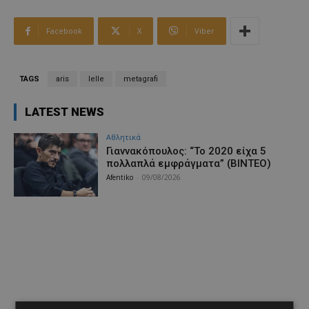
Facebook
X
Viber
TAGS
aris
lelle
metagrafi
LATEST NEWS
Αθλητικά
Γιαννακόπουλος: “Το 2020 είχα 5
πολλαπλά εμφράγματα” (BINTEO)
Afentiko
-
09/08/2026