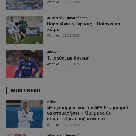
Afentiko
-
06/08/2026
Αθλητικά - Επικαιρότητα
Παραμένει ο Ενρίκες – Παίρνει και
Χάιρο
Afentiko
-
06/08/2026
Απόλλων
Τι ισχύει με Κονομή
Afentiko
-
06/08/2026
MUST READ
video
«Η αγάπη μου για την ΑΕΛ δεν μπορεί
να σταματήσει – Μια μέρα θα
είμαστε ξανά μαζί» (video)
Afentiko
-
07/08/2026
Αθλητικά - Επικαιρότητα