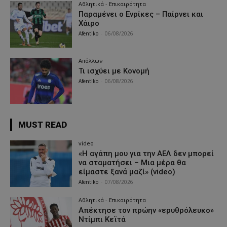
Αθλητικά - Επικαιρότητα
Παραμένει ο Ενρίκες – Παίρνει και
Χάιρο
Afentiko
-
06/08/2026
Απόλλων
Τι ισχύει με Κονομή
Afentiko
-
06/08/2026
MUST READ
video
«Η αγάπη μου για την ΑΕΛ δεν μπορεί
να σταματήσει – Μια μέρα θα
είμαστε ξανά μαζί» (video)
Afentiko
-
07/08/2026
Αθλητικά - Επικαιρότητα
Απέκτησε τον πρώην «ερυθρόλευκο»
Ντίμπι Κεϊτά