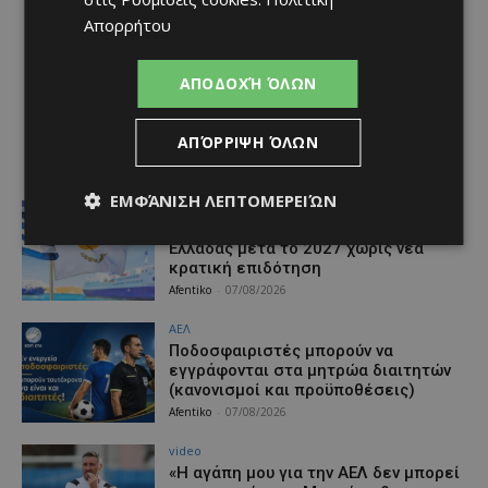
Απορρήτου
ΑΠΟΔΟΧΉ ΌΛΩΝ
ΑΠΌΡΡΙΨΗ ΌΛΩΝ
ΕΜΦΆΝΙΣΗ ΛΕΠΤΟΜΕΡΕΙΏΝ
Ειδήσεις
Στον αέρα η ακτοπλοϊκή Κύπρου –
Ελλάδας μετά το 2027 χωρίς νέα
κρατική επιδότηση
Afentiko
-
07/08/2026
ΑΕΛ
Ποδοσφαιριστές μπορούν να
εγγράφονται στα μητρώα διαιτητών
(κανονισμοί και προϋποθέσεις)
Afentiko
-
07/08/2026
video
«Η αγάπη μου για την ΑΕΛ δεν μπορεί