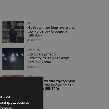
ΑΕΛ
H σύνοψη του Μάρτινς για το
φιλικό με τον Ατρόμητο
(ΒΙΝΤΕΟ)
06/08/2026
Αθλητικά
Ξανά στο γήπεδο…
Επανήρχισε το ματς στην
Red Bull Arena
06/08/2026
Αθλητικά
Στιγμιότυπα απο την τραγική
παρουσία της Ομόνοιας στο
Γιβραλτάρ (ΒΙΝΤΕΟ)
06/08/2026
για να
 επεξεργαζόμαστε
δεδομένα