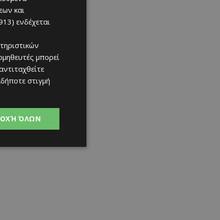
εων και
913)
ενδέχεται
τηριστικών
ομηθευτές μπορεί
 αντιταχθείτε
αδήποτε στιγμή
ΟΧΉ ΌΛΩΝ