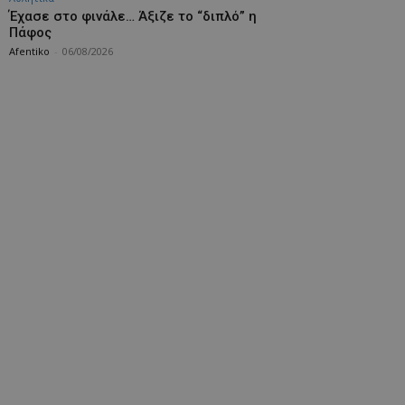
Έχασε στο φινάλε… Άξιζε το “διπλό” η
Πάφος
Afentiko
-
06/08/2026