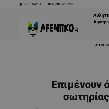
C
20.7
Cyprus
Friday, August 7, 2026
Αθλητι
Aφιερ
LATEST N
Επιμένουν ό
σωτηρίας