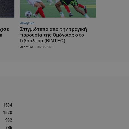
Αθλητικά
χισε
Στιγμιότυπα απο την τραγική
a
παρουσία της Ομόνοιας στο
Γιβραλτάρ (ΒΙΝΤΕΟ)
Afentiko
-
06/08/2026
1534
1520
932
786