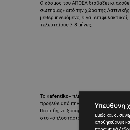
Ο κόσμος του ΑΠΟΕΛ διαβάζει κι ακούει
σωτηρίας» από την χώρα της Λατινικής 
μεθερμηνευόμενο, είναι επιφυλακτικοί,
τελευταίους 7-8 μήνες.
Το
«afentiko»
πληροφορείται εξ άλλου,
προήλθε από πηγές εντός των τειχών. 
Υπεύθυνη 
Πετρίδη, να ξεπεράσει τον σκόπελο, ο
Εμείς και οι συν
στο «οπλοστάσιο» επιλογών του Γκαρσ
αποθηκεύουμε κα
προσωπικά δεδομ