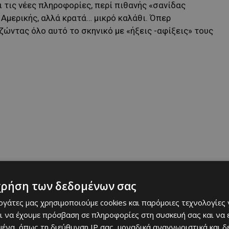
 τις νέες πληροφορίες, περί πιθανής «σανίδας
Αμερικής, αλλά κρατά… μικρό καλάθι. Όπερ
 ζώντας όλο αυτό το σκηνικό με «ήξεις -αφίξεις» τους
 ότι η εξεύρεση χρημάτων για «σπάσιμο» των εμπάργκο,
Δυο επιχειρηματίες έχουν βοηθήσει τη διοίκηση
χρήση των δεδομένων σας
ύτως ώστε να μπορέσει να φέρει καινούργιους παίχτες
εργάτες μας χρησιμοποιούμε cookies και παρόμοιες τεχνολογίες 
ία.
ι να έχουμε πρόσβαση σε πληροφορίες στη συσκευή σας και να
ένα, όπως τη διεύθυνση IP σας, μοναδικά αναγνωριστικά και 