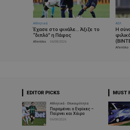
Αθλητικά
ΑΕΛ
Έχασε στο φινάλε… Άξιζε το
H σύν
“διπλό” η Πάφος
φιλικ
(ΒΙΝΤ
Afentiko
-
06/08/2026
Afentiko
EDITOR PICKS
MUST 
Αθλητικά - Επικαιρότητα
Παραμένει ο Ενρίκες –
Παίρνει και Χάιρο
06/08/2026