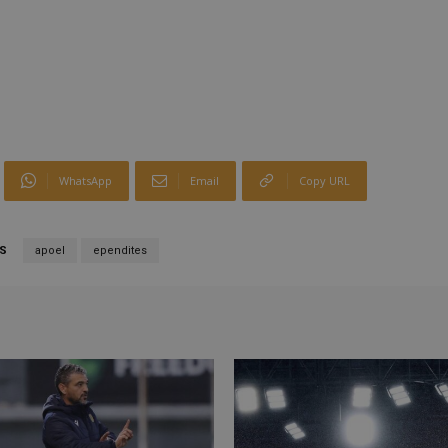
WhatsApp
Email
Copy URL
S
apoel
ependites