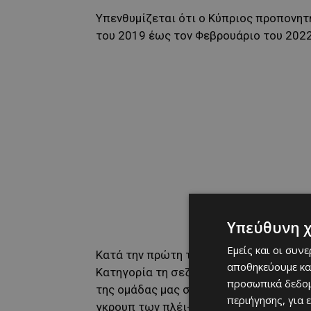
Υπενθυμίζεται ότι ο Κύπριος προπονητ
του 2019 έως τον Φεβρουάριο του 2022
Υπεύθυνη 
Εμείς και οι συν
Κατά την πρώτη του θητεία, ήταν ο προ
αποθηκεύουμε κα
Κατηγορία τη σεζόν 2020–21, ενώ την 
προσωπικά δεδομ
της ομάδας μας στα μεγάλα σαλόνια, τη
περιήγησης, για 
γκρουπ των πλέι-οφ.