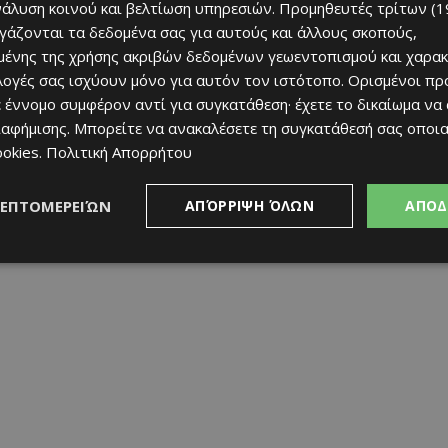
νάλυση κοινού και βελτίωση υπηρεσιών.
Προμηθευτές τρίτων (1
ργάζονται τα δεδομένα σας για αυτούς και άλλους σκοπούς,
ν Άρη, ο έμπειρος τεχνικός κάθισε στον πάγκο της
ένης της χρήσης ακριβών δεδομένων γεωεντοπισμού και χαρακ
ιλογές σας ισχύουν μόνο για αυτόν τον ιστότοπο. Ορισμένοι πρ
 έννομο συμφέρον αντί για συγκατάθεση· έχετε το δικαίωμα να
ικογένεια του Άρη και του ευχόμαστε κάθε επιτυχία
ιαφήμισης
. Μπορείτε να ανακαλέσετε τη συγκατάθεσή σας οποι
ookies
.
Πολιτική Απορρήτου
ΛΕΠΤΟΜΕΡΕΙΏΝ
ΑΠΌΡΡΙΨΗ ΌΛΩΝ
ΑΠΟΔ