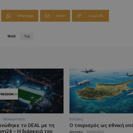
WhatsApp
Email
Copy URL
TAGS
Top
 - Επικαιρότητα
Ειδήσεις
ινώθηκε το DEAL με τη
Ο τουρισμός ως εθνική υ
om24 – Η διάρκειά του
Afentiko
-
06/08/2026