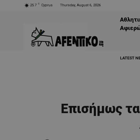
C
25.7
Cyprus
Thursday, August 6, 2026
Αθλητι
Aφιερ
LATEST N
Επισήμως τα