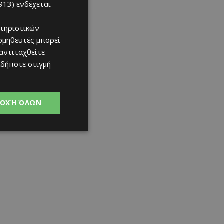
06/08/2026
913)
ενδέχεται
τηριστικών
ομηθευτές μπορεί
 αντιταχθείτε
αδήποτε στιγμή
ΟΧΉ ΌΛΩΝ