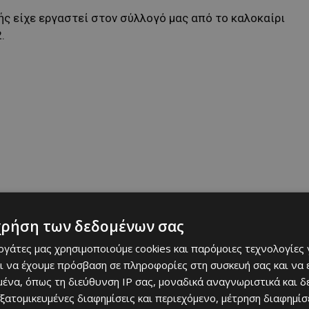
ής είχε εργαστεί στον σύλλογό μας από το καλοκαίρι
.
χρήση των δεδομένων σας
εργάτες μας χρησιμοποιούμε cookies και παρόμοιες τεχνολογίες 
πονητής που οδήγησε τον Άρη στην άνοδο στην Α΄
ι να έχουμε πρόσβαση σε πληροφορίες στη συσκευή σας και να
αμέσως επόμενη αγωνιστική περίοδο, στην επιστροφή
ένα, όπως τη διεύθυνση IP σας, μοναδικά αναγνωριστικά και 
ν καθοδήγησε για πρώτη φορά στην ιστορία της στο Α΄
εξατομικευμένες διαφημίσεις και περιεχόμενο, μέτρηση διαφημίσ