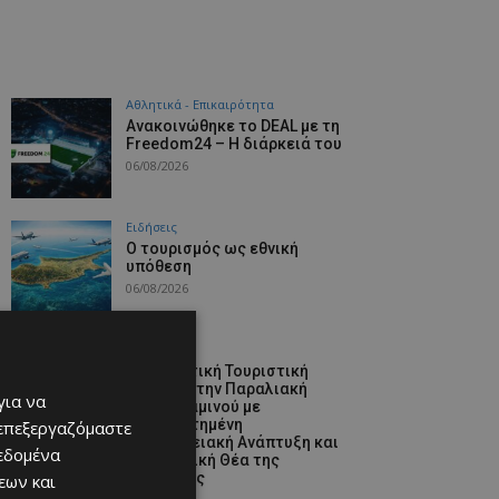
Αθλητικά - Επικαιρότητα
Ανακοινώθηκε το DEAL με τη
Freedom24 – Η διάρκειά του
06/08/2026
Ειδήσεις
Ο τουρισμός ως εθνική
υπόθεση
06/08/2026
Προτάσεις
Εμβληματική Τουριστική
Έκταση στην Παραλιακή
για να
Ζώνη Αλαμινού με
Αδειοδοτημένη
 επεξεργαζόμαστε
Ξενοδοχειακή Ανάπτυξη και
δεδομένα
Πανοραμική Θέα της
Θάλασσας
εων και