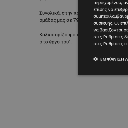
περιεχομένου, α
επίσης να επεξε
Συνολικά, στην πρώτη του παρουσία στο
συμπεριλαμβανομ
ομάδας μας σε 79 αγώνες.
συσκευής. Οι επ
να βασίζονται σε
Καλωσορίζουμε τον Λιάσο Λουκά στην ο
στις
Ρυθμίσεις δ
στο έργο του”.
στις
Ρυθμίσεις c
ΕΜΦΆΝΙΣΗ 