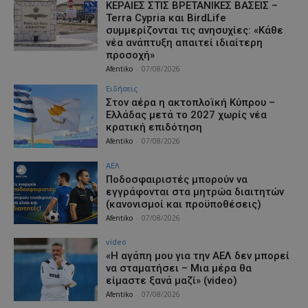
ΚΕΡΑΙΕΣ ΣΤΙΣ ΒΡΕΤΑΝΙΚΕΣ ΒΑΣΕΙΣ –
Terra Cypria και BirdLife
συμμερίζονται τις ανησυχίες: «Κάθε
νέα ανάπτυξη απαιτεί ιδιαίτερη
προσοχή»
Afentiko
-
07/08/2026
Ειδήσεις
Στον αέρα η ακτοπλοϊκή Κύπρου –
Ελλάδας μετά το 2027 χωρίς νέα
κρατική επιδότηση
Afentiko
-
07/08/2026
ΑΕΛ
Ποδοσφαιριστές μπορούν να
εγγράφονται στα μητρώα διαιτητών
(κανονισμοί και προϋποθέσεις)
Afentiko
-
07/08/2026
video
«Η αγάπη μου για την ΑΕΛ δεν μπορεί
να σταματήσει – Μια μέρα θα
είμαστε ξανά μαζί» (video)
Afentiko
-
07/08/2026