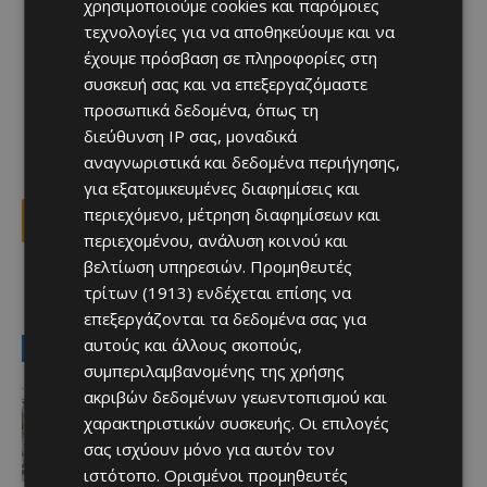
χρησιμοποιούμε cookies και παρόμοιες
τεχνολογίες για να αποθηκεύουμε και να
έχουμε πρόσβαση σε πληροφορίες στη
συσκευή σας και να επεξεργαζόμαστε
προσωπικά δεδομένα, όπως τη
διεύθυνση IP σας, μοναδικά
αναγνωριστικά και δεδομένα περιήγησης,
για εξατομικευμένες διαφημίσεις και
περιεχόμενο, μέτρηση διαφημίσεων και
Facebook
X
Viber
περιεχομένου, ανάλυση κοινού και
βελτίωση υπηρεσιών.
Προμηθευτές
τρίτων (1913)
ενδέχεται επίσης να
TAGS
Top
εφημερίδες
τύπος
επεξεργάζονται τα δεδομένα σας για
αυτούς και άλλους σκοπούς,
LATEST NEWS
συμπεριλαμβανομένης της χρήσης
Ειδήσεις
ακριβών δεδομένων γεωεντοπισμού και
ΚΕΡΑΙΕΣ ΣΤΙΣ ΒΡΕΤΑΝΙΚΕΣ ΒΑΣΕΙΣ –
χαρακτηριστικών συσκευής. Οι επιλογές
Terra Cypria και BirdLife
σας ισχύουν μόνο για αυτόν τον
συμμερίζονται τις ανησυχίες: «Κάθε
νέα ανάπτυξη απαιτεί ιδιαίτερη
ιστότοπο. Ορισμένοι προμηθευτές