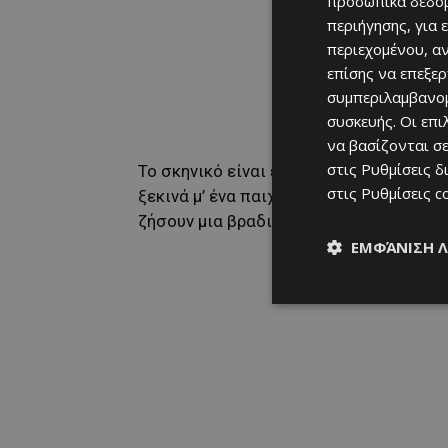
προσωπικά δεδομ
περιήγησης, για 
περιεχομένου, α
επίσης να επεξε
συμπεριλαμβανομ
συσκευής. Οι επ
να βασίζονται σε
στις
Ρυθμίσεις δ
Το σκηνικό είναι έτοιμο. Ο κόσμος επισ
στις
Ρυθμίσεις c
ξεκινά μ’ ένα παιχνίδι που μπορεί να α
ζήσουν μια βραδιά με παλμό, ένταση κα
ΕΜΦΆΝΙΣΗ 