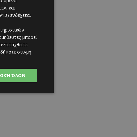
δεδομένα
07/08/2026
εων και
913)
ενδέχεται
τηριστικών
ομηθευτές μπορεί
 αντιταχθείτε
αδήποτε στιγμή
ΟΧΉ ΌΛΩΝ