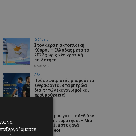
Ειδήσεις
Στον αέρα η ακτοπλοϊκή
Κύπρου – Ελλάδας μετά το
2027 χωρίς νέα κρατική
επιδότηση
07/08/2026
ΑΕΛ
Ποδοσφαιριστές μπορούν να
εγγράφονται στα μητρώα
διαιτητών (κανονισμοί και
προϋποθέσεις)
07/08/2026
video
«Η αγάπη μου για την ΑΕΛ δεν
μπορεί να σταματήσει – Μια
για να
μέρα θα είμαστε ξανά
 επεξεργαζόμαστε
μαζί» (video)