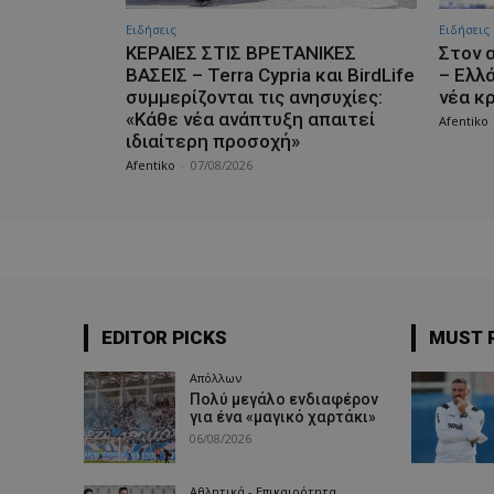
Ειδήσεις
Ειδήσεις
ΚΕΡΑΙΕΣ ΣΤΙΣ ΒΡΕΤΑΝΙΚΕΣ
Στον 
ΒΑΣΕΙΣ – Terra Cypria και BirdLife
– Ελλ
συμμερίζονται τις ανησυχίες:
νέα κ
«Κάθε νέα ανάπτυξη απαιτεί
Afentiko
ιδιαίτερη προσοχή»
Afentiko
-
07/08/2026
EDITOR PICKS
MUST 
Απόλλων
Πολύ μεγάλο ενδιαφέρον
για ένα «μαγικό χαρτάκι»
06/08/2026
Αθλητικά - Επικαιρότητα