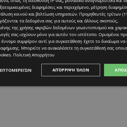
ένα, όπως τη διεύθυνση IP σας, μοναδικά αναγνωριστικά και 
εξατομικευμένες διαφημίσεις και περιεχόμενο, μέτρηση διαφημίσ
νάλυση κοινού και βελτίωση υπηρεσιών.
Προμηθευτές τρίτων (1
ργάζονται τα δεδομένα σας για αυτούς και άλλους σκοπούς,
ένης της χρήσης ακριβών δεδομένων γεωεντοπισμού και χαρακ
ιλογές σας ισχύουν μόνο για αυτόν τον ιστότοπο. Ορισμένοι πρ
 έννομο συμφέρον αντί για συγκατάθεση· έχετε το δικαίωμα να
ιαφήμισης
. Μπορείτε να ανακαλέσετε τη συγκατάθεσή σας οποι
τρέφει, η ομάδα χρειάζεται τη στήριξή του και το 2026
ookies
.
Πολιτική Απορρήτου
ποδειχθεί κομβικό. Όλα δείχνουν πως είναι έτοιμοι να
ι πίστη για το πρώτο μεγάλο βήμα της νέας χρονιάς.
ΛΕΠΤΟΜΕΡΕΙΏΝ
ΑΠΌΡΡΙΨΗ ΌΛΩΝ
ΑΠΟΔ