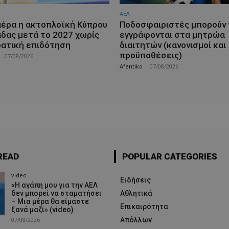
ΑΕΛ
αέρα η ακτοπλοϊκή Κύπρου
Ποδοσφαιριστές μπορούν 
άδας μετά το 2027 χωρίς
εγγράφονται στα μητρώα
ρατική επιδότηση
διαιτητών (κανονισμοί και
προϋποθέσεις)
-
07/08/2026
Afentiko
-
07/08/2026
READ
POPULAR CATEGORIES
video
Ειδήσεις
«Η αγάπη μου για την ΑΕΛ
δεν μπορεί να σταματήσει
Αθλητικά
– Μια μέρα θα είμαστε
Επικαιρότητα
ξανά μαζί» (video)
07/08/2026
Απόλλων