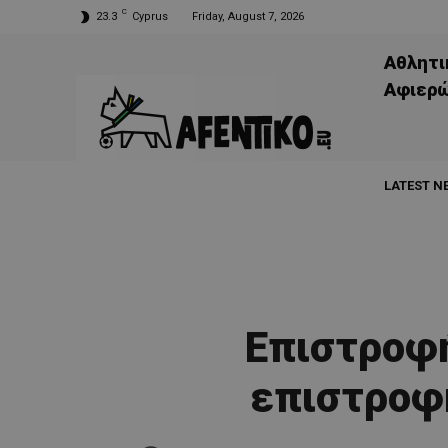
C
23.3
Cyprus
Friday, August 7, 2026
Αθλητι
Aφιερ
LATEST N
Επιστροφή
επιστροφή