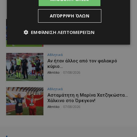
ΑΠΌΡΡΙΨΗ ΌΛΩΝ
Αθλητικά
Πολυτιμότερος γιατί… ήταν παντού!
ΕΜΦΆΝΙΣΗ ΛΕΠΤΟΜΕΡΕΙΏΝ
Afentiko
-
07/08/2026
Αθλητικά
Αν ήταν άλλος από τον φαλακρό
κύριο…
Afentiko
-
07/08/2026
Αθλητικά
Ασταμάτητη η Μαρίνα Χατζηκώστα…
Χάλκινο στο Όρεγκον!
Afentiko
-
07/08/2026