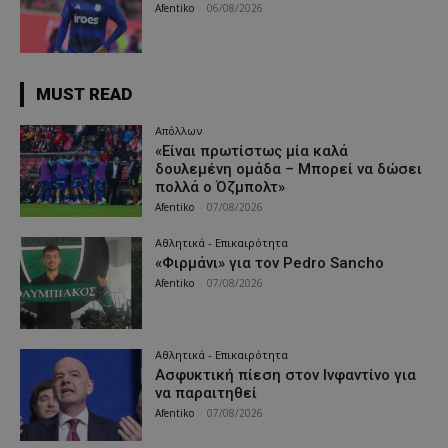
Afentiko
-
06/08/2026
MUST READ
Απόλλων
«Είναι πρωτίστως μία καλά
δουλεμένη ομάδα – Μπορεί να δώσει
πολλά ο Όζμπολτ»
Afentiko
-
07/08/2026
Αθλητικά - Επικαιρότητα
«Φιρμάνι» για τον Pedro Sancho
Afentiko
-
07/08/2026
Αθλητικά - Επικαιρότητα
Ασφυκτική πίεση στον Ινφαντίνο για
να παραιτηθεί
Afentiko
-
07/08/2026