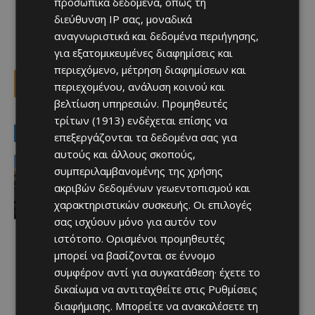
προσωπικά δεδομένα, όπως τη
διεύθυνση IP σας, μοναδικά
αναγνωριστικά και δεδομένα περιήγησης,
για εξατομικευμένες διαφημίσεις και
περιεχόμενο, μέτρηση διαφημίσεων και
Facebook
X
Viber
περιεχομένου, ανάλυση κοινού και
βελτίωση υπηρεσιών.
Προμηθευτές
τρίτων (1913)
ενδέχεται επίσης να
LATEST NEWS
επεξεργάζονται τα δεδομένα σας για
αυτούς και άλλους σκοπούς,
Ειδήσεις
συμπεριλαμβανομένης της χρήσης
ΛΕΜΕΣΟΣ: Στον Υπουργό Εσωτερικών
η επόμενη κίνηση για την επικίνδυνη
ακριβών δεδομένων γεωεντοπισμού και
πολυκατοικία Seagate
χαρακτηριστικών συσκευής. Οι επιλογές
Afentiko
-
10/08/2026
σας ισχύουν μόνο για αυτόν τον
ιστότοπο. Ορισμένοι προμηθευτές
μπορεί να βασίζονται σε έννομο
συμφέρον αντί για συγκατάθεση· έχετε το
δικαίωμα να αντιταχθείτε στις
Ρυθμίσεις
διαφήμισης
. Μπορείτε να ανακαλέσετε τη