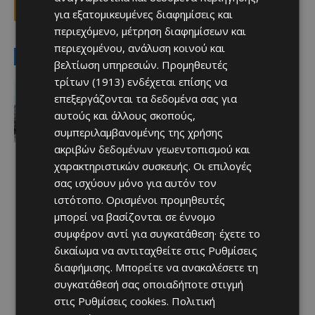
Facebook
X
Viber
για εξατομικευμένες διαφημίσεις και
περιεχόμενο, μέτρηση διαφημίσεων και
περιεχομένου, ανάλυση κοινού και
LATEST NEWS
βελτίωση υπηρεσιών.
Προμηθευτές
τρίτων (1913)
ενδέχεται επίσης να
Ειδήσεις
ΚΟΛΟΜΒΙΑ: Δύο νεκροί μέχρι στιγμής
επεξεργάζονται τα δεδομένα σας για
και εγκλωβισμένοι μετά τον ισχυρό
αυτούς και άλλους σκοπούς,
σεισμό των 7,4
συμπεριλαμβανομένης της χρήσης
Afentiko
-
10/08/2026
ακριβών δεδομένων γεωεντοπισμού και
χαρακτηριστικών συσκευής. Οι επιλογές
σας ισχύουν μόνο για αυτόν τον
ιστότοπο. Ορισμένοι προμηθευτές
μπορεί να βασίζονται σε έννομο
συμφέρον αντί για συγκατάθεση· έχετε το
δικαίωμα να αντιταχθείτε στις
Ρυθμίσεις
διαφήμισης
. Μπορείτε να ανακαλέσετε τη
συγκατάθεσή σας οποιαδήποτε στιγμή
στις
Ρυθμίσεις cookies
.
Πολιτική