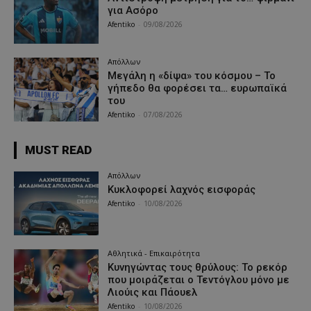
για Ασόρο
Afentiko
-
09/08/2026
Απόλλων
Μεγάλη η «δίψα» του κόσμου – Το
γήπεδο θα φορέσει τα… ευρωπαϊκά
του
Afentiko
-
07/08/2026
MUST READ
Απόλλων
Κυκλοφορεί λαχνός εισφοράς
Afentiko
-
10/08/2026
Αθλητικά - Επικαιρότητα
Κυνηγώντας τους θρύλους: Το ρεκόρ
που μοιράζεται ο Τεντόγλου μόνο με
Λιούις και Πάουελ
Afentiko
-
10/08/2026