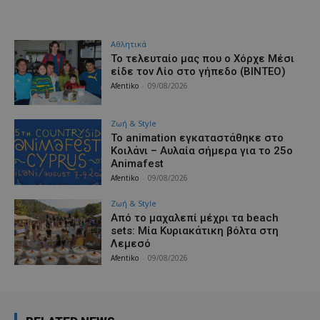
Αθλητικά
Το τελευταίο μας που ο Χόρχε Μέσι
είδε τον Λίο στο γήπεδο (ΒΙΝΤΕΟ)
Afentiko
-
09/08/2026
Ζωή & Style
Το animation εγκαταστάθηκε στο
Κοιλάνι – Αυλαία σήμερα για το 25ο
Animafest
Afentiko
-
09/08/2026
Ζωή & Style
Από το μαχαλεπί μέχρι τα beach
sets: Μία Κυριακάτικη βόλτα στη
Λεμεσό
Afentiko
-
09/08/2026