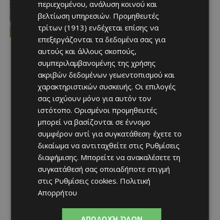
περιεχομένου, ανάλυση κοινού και
Η αφιέρωση του Ντε Πολ στον Μέσι,
για τον χαμό του πατέρα του…
βελτίωση υπηρεσιών.
Προμηθευτές
(ΒΙΝΤΕΟ)
τρίτων (1913)
ενδέχεται επίσης να
Afentiko
-
09/08/2026
επεξεργάζονται τα δεδομένα σας για
αυτούς και άλλους σκοπούς,
συμπεριλαμβανομένης της χρήσης
ακριβών δεδομένων γεωεντοπισμού και
χαρακτηριστικών συσκευής. Οι επιλογές
σας ισχύουν μόνο για αυτόν τον
ιστότοπο. Ορισμένοι προμηθευτές
μπορεί να βασίζονται σε έννομο
συμφέρον αντί για συγκατάθεση· έχετε το
δικαίωμα να αντιταχθείτε στις
Ρυθμίσεις
διαφήμισης
. Μπορείτε να ανακαλέσετε τη
συγκατάθεσή σας οποιαδήποτε στιγμή
στις
Ρυθμίσεις cookies
.
Πολιτική
Απορρήτου
ΑΠΟΔΟΧΉ ΌΛΩΝ