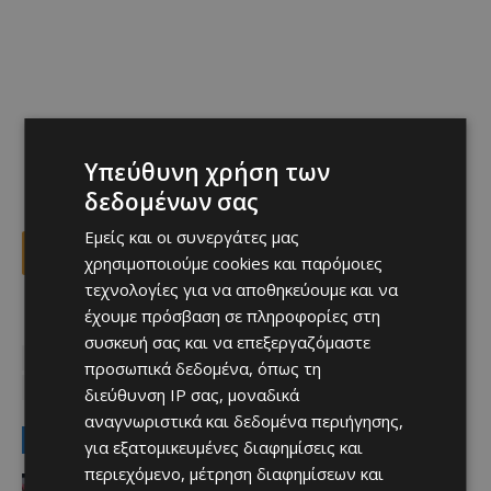
Υπεύθυνη χρήση των
δεδομένων σας
Εμείς και οι συνεργάτες μας
Facebook
X
Viber
χρησιμοποιούμε cookies και παρόμοιες
τεχνολογίες για να αποθηκεύουμε και να
έχουμε πρόσβαση σε πληροφορίες στη
TAGS
MustRead
Top
ΑΓΑΠΙΟΣ ΒΡΙΚΚΗΣ
συσκευή σας και να επεξεργαζόμαστε
ΜΕΤΑΓΡΑΦΕΣ ΟΛΥΜΠΙΑΚΟΥ
ΟΛΥΜΠΙΑΚΟΣ
προσωπικά δεδομένα, όπως τη
ΟΛΥΜΠΙΑΚΟΣ ΛΕΥΚΩΣΙΑΣ
διεύθυνση IP σας, μοναδικά
αναγνωριστικά και δεδομένα περιήγησης,
LATEST NEWS
για εξατομικευμένες διαφημίσεις και
περιεχόμενο, μέτρηση διαφημίσεων και
Αθλητικά