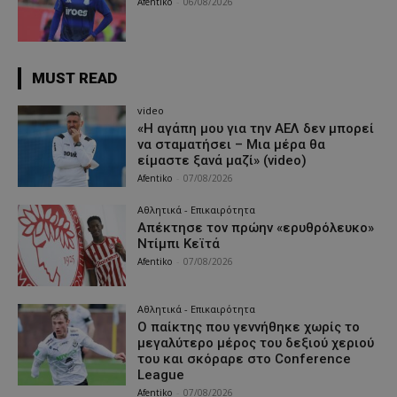
Afentiko
-
06/08/2026
MUST READ
video
«Η αγάπη μου για την ΑΕΛ δεν μπορεί
να σταματήσει – Μια μέρα θα
είμαστε ξανά μαζί» (video)
Afentiko
-
07/08/2026
Αθλητικά - Επικαιρότητα
Απέκτησε τον πρώην «ερυθρόλευκο»
Ντίμπι Κεϊτά
Afentiko
-
07/08/2026
Αθλητικά - Επικαιρότητα
Ο παίκτης που γεννήθηκε χωρίς το
μεγαλύτερο μέρος του δεξιού χεριού
του και σκόραρε στο Conference
League
Afentiko
-
07/08/2026