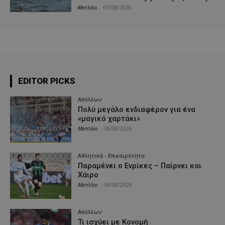
Afentiko
-
07/08/2026
EDITOR PICKS
Απόλλων
Πολύ μεγάλο ενδιαφέρον για ένα
«μαγικό χαρτάκι»
Afentiko
-
06/08/2026
Αθλητικά - Επικαιρότητα
Παραμένει ο Ενρίκες – Παίρνει και
Χάιρο
Afentiko
-
06/08/2026
Απόλλων
Τι ισχύει με Κονομή