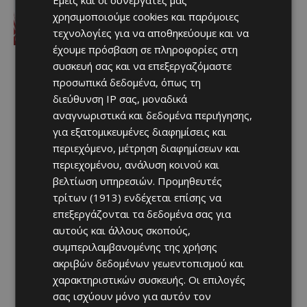
Εμείς και οι συνεργάτες μας
Ντιμπί Κεϊτά
χρησιμοποιούμε cookies και παρόμοιες
Afentiko
-
07/08/2026
τεχνολογίες για να αποθηκεύουμε και να
έχουμε πρόσβαση σε πληροφορίες στη
συσκευή σας και να επεξεργαζόμαστε
προσωπικά δεδομένα, όπως τη
διεύθυνση IP σας, μοναδικά
αναγνωριστικά και δεδομένα περιήγησης,
για εξατομικευμένες διαφημίσεις και
περιεχόμενο, μέτρηση διαφημίσεων και
περιεχομένου, ανάλυση κοινού και
βελτίωση υπηρεσιών.
Προμηθευτές
τρίτων (1913)
ενδέχεται επίσης να
επεξεργάζονται τα δεδομένα σας για
αυτούς και άλλους σκοπούς,
συμπεριλαμβανομένης της χρήσης
ακριβών δεδομένων γεωεντοπισμού και
χαρακτηριστικών συσκευής. Οι επιλογές
σας ισχύουν μόνο για αυτόν τον