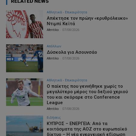
RELATED NEWS
Αθλητικά - Επικαιρότητα
Απέκτησε τον πρώην «ερυθρόλευκο»
Ντιμπί Κεϊτά
Afentiko
-
07/08/2026
Απόλλων
Δύσκολα για Ασουνσάο
Afentiko
-
07/08/2026
Αθλητικά - Επικαιρότητα
Ο παίκτης που γεννήθηκε χωρίς το
μεγαλύτερο μέρος του δεξιού χεριού
του και σκόραρε στο Conference
League
Afentiko
-
07/08/2026
Ειδήσεις
ΚΥΠΡΟΣ – ΕΝΕΡΓΕΙΑ: Από τα
κοιτάσματα της ΑΟΖ στο ευρωπαϊκό
δίκτυο – Η νέα ενεργειακή εξίσωση