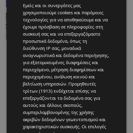
LATEST NEWS
Εμείς και οι συνεργάτες μας
χρησιμοποιούμε cookies και παρόμοιες
Αθλητικά
τεχνολογίες για να αποθηκεύουμε και να
Έχασε στο φινάλε… Άξιζε το “διπλό”
η Πάφος
έχουμε πρόσβαση σε πληροφορίες στη
Afentiko
-
06/08/2026
συσκευή σας και να επεξεργαζόμαστε
προσωπικά δεδομένα, όπως τη
διεύθυνση IP σας, μοναδικά
αναγνωριστικά και δεδομένα περιήγησης,
για εξατομικευμένες διαφημίσεις και
περιεχόμενο, μέτρηση διαφημίσεων και
περιεχομένου, ανάλυση κοινού και
βελτίωση υπηρεσιών.
Προμηθευτές
τρίτων (1913)
ενδέχεται επίσης να
επεξεργάζονται τα δεδομένα σας για
αυτούς και άλλους σκοπούς,
συμπεριλαμβανομένης της χρήσης
ακριβών δεδομένων γεωεντοπισμού και
χαρακτηριστικών συσκευής. Οι επιλογές