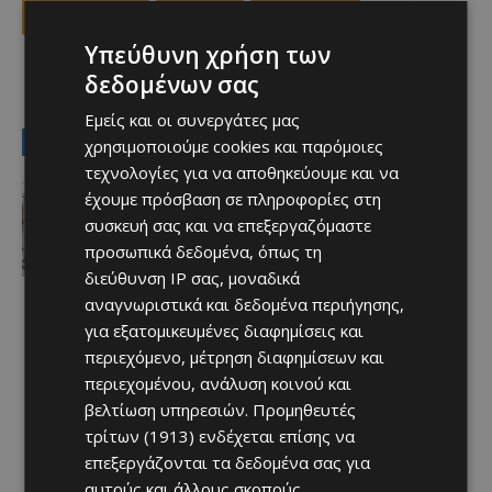
Facebook
X
Viber
Υπεύθυνη χρήση των
δεδομένων σας
TAGS
Top
ΑΠΟΛΛΩΝ
ΦΙΛΙΠ ΚΟΥΝ
Εμείς και οι συνεργάτες μας
LATEST NEWS
χρησιμοποιούμε cookies και παρόμοιες
τεχνολογίες για να αποθηκεύουμε και να
Ειδήσεις
έχουμε πρόσβαση σε πληροφορίες στη
ΚΕΡΑΙΕΣ ΣΤΙΣ ΒΡΕΤΑΝΙΚΕΣ ΒΑΣΕΙΣ –
συσκευή σας και να επεξεργαζόμαστε
Terra Cypria και BirdLife
συμμερίζονται τις ανησυχίες: «Κάθε
προσωπικά δεδομένα, όπως τη
νέα ανάπτυξη απαιτεί ιδιαίτερη
διεύθυνση IP σας, μοναδικά
προσοχή»
αναγνωριστικά και δεδομένα περιήγησης,
Afentiko
-
07/08/2026
για εξατομικευμένες διαφημίσεις και
περιεχόμενο, μέτρηση διαφημίσεων και
περιεχομένου, ανάλυση κοινού και
βελτίωση υπηρεσιών.
Προμηθευτές
τρίτων (1913)
ενδέχεται επίσης να
επεξεργάζονται τα δεδομένα σας για
αυτούς και άλλους σκοπούς,