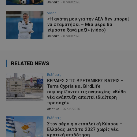
Afentiko
-
07/08/2026
video
«Η αγάπη μου για την ΑΕΛ δεν μπορεί
να σταματήσει – Μια μέρα θα
είμαστε ξανά μαζί» (video)
Afentiko
-
07/08/2026
RELATED NEWS
Ειδήσεις
ΚΕΡΑΙΕΣ ΣΤΙΣ ΒΡΕΤΑΝΙΚΕΣ ΒΑΣΕΙΣ –
Terra Cypria και BirdLife
συμμερίζονται τις ανησυχίες: «Κάθε
νέα ανάπτυξη απαιτεί ιδιαίτερη
προσοχή»
Afentiko
-
07/08/2026
Ειδήσεις
Στον αέρα η ακτοπλοϊκή Κύπρου –
Ελλάδας μετά το 2027 χωρίς νέα
κρατική επιδότηση