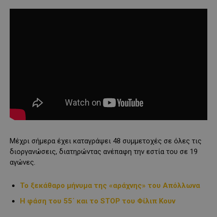
Μέχρι σήμερα έχει καταγράψει 48 συμμετοχές σε όλες τις
διοργανώσεις, διατηρώντας ανέπαφη την εστία του σε 19
αγώνες.
Το ξεκάθαρο μήνυμα της «αράχνης» του Απόλλωνα
Η φάση του 55΄ και το STOP του Φίλιπ Κουν