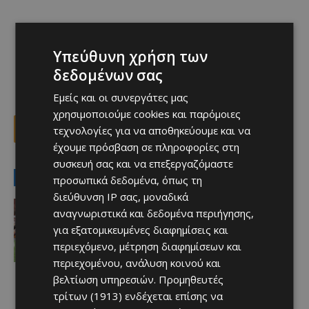
Υπεύθυνη χρήση των
δεδομένων σας
Εμείς και οι συνεργάτες μας
χρησιμοποιούμε cookies και παρόμοιες
τεχνολογίες για να αποθηκεύουμε και να
Facebook
X
Viber
έχουμε πρόσβαση σε πληροφορίες στη
συσκευή σας και να επεξεργαζόμαστε
LATEST NEWS
προσωπικά δεδομένα, όπως τη
διεύθυνση IP σας, μοναδικά
Αθλητικά
αναγνωριστικά και δεδομένα περιήγησης,
Έχασε στο φινάλε… Άξιζε το “διπλό”
για εξατομικευμένες διαφημίσεις και
η Πάφος
Afentiko
-
06/08/2026
περιεχόμενο, μέτρηση διαφημίσεων και
περιεχομένου, ανάλυση κοινού και
βελτίωση υπηρεσιών.
Προμηθευτές
τρίτων (1913)
ενδέχεται επίσης να